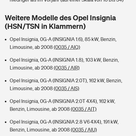
Sie haben Fragen?
Hochwasser-Check: Wie gefährdet ist Ihr Haus?
Private Cyberversicherung
Weitere Modelle des Opel Insignia
Rentenrechner: Wie viel Geld bekomme ich im Alter?
(HSN/TSN in Klammern)
Wer versichert was: Jetzt Versicherer finden
Musikinstrumentenversicherung
Opel Insignia, 0G-A (INSIGNIA 1.6), 85 kW, Benzin,
Sie haben Fragen?
Zur Übersicht
Limousine, ab 2008
(0035 / AIQ)
Opel Insignia, 0G-A (INSIGNIA 1.8), 103 kW, Benzin,
Tools
Limousine, ab 2008
(0035 / AIR)
Opel Insignia, 0G-A (INSIGNIA 2.0T), 162 kW, Benzin,
Kinderunfall-Check: Mehr Sicherheit für deine Kids
Limousine, ab 2008
(0035 / AIS)
Opel Insignia, 0G-A (INSIGNIA 2.0T 4X4), 162 kW,
Typklassen: So ist Ihr Auto eingestuft
Benzin, Limousine, ab 2008
(0035 / AIT)
Sie haben Fragen?
Opel Insignia, 0G-A (INSIGNIA 2.8 V6 4X4), 191 kW,
Benzin, Limousine, ab 2008
(0035 / AIU)