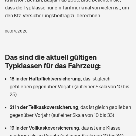
Berufshaftpflichtversicherung
dass die Typklasse nur ein Tarifmerkmal von vielen ist, um
Rechts­schutz­ver­si­che­rung
den Kfz-Versicherungsbeitrag zu berechnen.
Photovoltaik
Private Krankenversicherung
Zur Übersicht
Fahrradversicherung
Wärmepumpen versichern
08.04.2026
Zahnzusatzversicherung
Unfallversicherung
Tools
Glasversicherung
Dread-Disease-Versicherung
Das sind die aktuell gültigen
Kinderunfall­ver­si­che­rung
Rentenrechner: Wie viel Geld bekomme ich im Alter?
Vermieterrrechtsschutz
Typklassen für das Fahrzeug:
Tierkrankenversicherung
Kinderinvalidität
18 in der Haftpflichtversicherung
,
das ist gleich
Wer versichert was: Jetzt Versicherer finden
Mietkautionsversicherung
Zur Übersicht
geblieben gegenüber Vorjahr (auf einer Skala von 10 bis
Reiseversicherung
25)
Sie haben Fragen?
Restkreditversicherung
Tools
Hundehalter-Haftpflicht
21 in der Teilkaskoversicherung
,
das ist gleich geblieben
Zur Übersicht
gegenüber Vorjahr (auf einer Skala von 10 bis 33)
Pferdehalter-Haftpflicht
Wer versichert was: Jetzt Versicherer finden
19 in der Vollkaskoversicherung
,
das ist eine Klasse
Tools
Handyversicherung
niedriger als im Vorjahr (auf einer Skala von 10 bis 34)