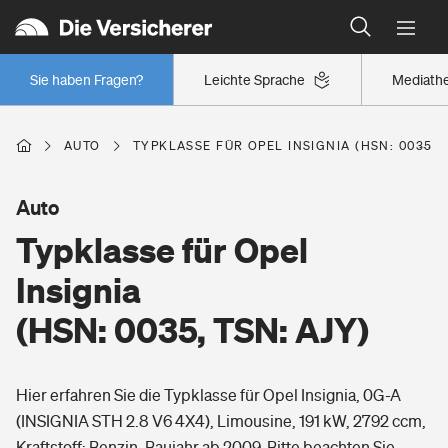
Typklassen: So ist Ihr Auto eingestuft
Wer versichert was: Jetzt Versicherer finden
Regionalklassen: So ist Ihre Region eingestuft
Sie haben Fragen?
Leichte Sprache
Mediath
Wer versichert was: Jetzt Versicherer finden
AUTO
TYPKLASSE FÜR OPEL INSIGNIA (HSN: 0035, T
Beruf
Auto
Typklasse für Opel
Berufsunfähigkeitsversicherung
Wohnen
Insignia
Erwerbsunfähigkeitsversicherung
(HSN: 0035, TSN: AJY)
Wohngebäudeversicherung
Freizeit
Grundfähigkeitsversicherung
Hier erfahren Sie die Typklasse für Opel Insignia, 0G-A
Hausratversicherung
Arbeitsrechtsschutz
(INSIGNIA STH 2.8 V6 4X4), Limousine, 191 kW, 2792 ccm,
Pri­vate Haft­pflicht­
Gesundheit
Kraftstoff: Benzin, Baujahr ab 2009. Bitte beachten Sie,
Elementarversicherung