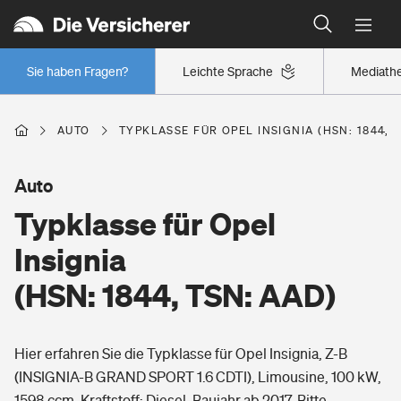
Typklassen: So ist Ihr Auto eingestuft
Wer versichert was: Jetzt Versicherer finden
Regionalklassen: So ist Ihre Region eingestuft
Sie haben Fragen?
Leichte Sprache
Mediath
Wer versichert was: Jetzt Versicherer finden
AUTO
TYPKLASSE FÜR OPEL INSIGNIA (HSN: 1844, T
Beruf
Auto
Typklasse für Opel
Berufsunfähigkeitsversicherung
Wohnen
Insignia
Erwerbsunfähigkeitsversicherung
(HSN: 1844, TSN: AAD)
Wohngebäudeversicherung
Freizeit
Grundfähigkeitsversicherung
Hier erfahren Sie die Typklasse für Opel Insignia, Z-B
Hausratversicherung
Arbeitsrechtsschutz
(INSIGNIA-B GRAND SPORT 1.6 CDTI), Limousine, 100 kW,
Pri­vate Haft­pflicht­
Gesundheit
1598 ccm, Kraftstoff: Diesel, Baujahr ab 2017. Bitte
Elementarversicherung