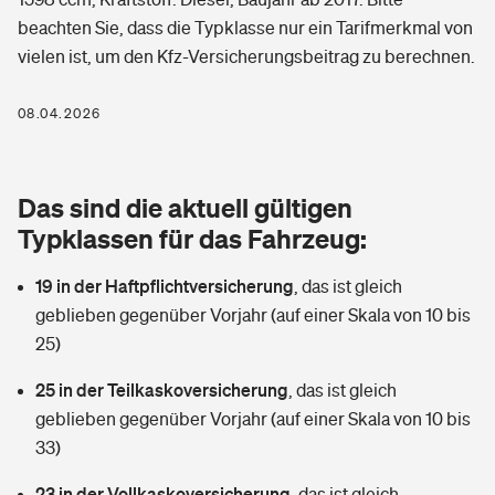
Berufshaftpflichtversicherung
beachten Sie, dass die Typklasse nur ein Tarifmerkmal von
Rechts­schutz­ver­si­che­rung
vielen ist, um den Kfz-Versicherungsbeitrag zu berechnen.
Photovoltaik
Private Krankenversicherung
Zur Übersicht
Fahrradversicherung
Wärmepumpen versichern
08.04.2026
Zahnzusatzversicherung
Unfallversicherung
Tools
Glasversicherung
Dread-Disease-Versicherung
Das sind die aktuell gültigen
Kinderunfall­ver­si­che­rung
Rentenrechner: Wie viel Geld bekomme ich im Alter?
Vermieterrrechtsschutz
Typklassen für das Fahrzeug:
Tierkrankenversicherung
Kinderinvalidität
19 in der Haftpflichtversicherung
,
das ist gleich
Wer versichert was: Jetzt Versicherer finden
Mietkautionsversicherung
Zur Übersicht
geblieben gegenüber Vorjahr (auf einer Skala von 10 bis
Reiseversicherung
25)
Sie haben Fragen?
Restkreditversicherung
Tools
Hundehalter-Haftpflicht
25 in der Teilkaskoversicherung
,
das ist gleich
Zur Übersicht
geblieben gegenüber Vorjahr (auf einer Skala von 10 bis
Pferdehalter-Haftpflicht
Wer versichert was: Jetzt Versicherer finden
33)
Tools
23 in der Vollkaskoversicherung
Handyversicherung
,
das ist gleich