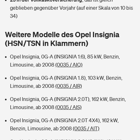
Sie haben Fragen?
geblieben gegenüber Vorjahr (auf einer Skala von 10 bis
Hochwasser-Check: Wie gefährdet ist Ihr Haus?
Private Cyberversicherung
34)
Rentenrechner: Wie viel Geld bekomme ich im Alter?
Wer versichert was: Jetzt Versicherer finden
Musikinstrumentenversicherung
Weitere Modelle des Opel Insignia
(HSN/TSN in Klammern)
Sie haben Fragen?
Zur Übersicht
Opel Insignia, 0G-A (INSIGNIA 1.6), 85 kW, Benzin,
Limousine, ab 2008
(0035 / AIQ)
Tools
Opel Insignia, 0G-A (INSIGNIA 1.8), 103 kW, Benzin,
Limousine, ab 2008
(0035 / AIR)
Kinderunfall-Check: Mehr Sicherheit für deine Kids
Opel Insignia, 0G-A (INSIGNIA 2.0T), 162 kW, Benzin,
Typklassen: So ist Ihr Auto eingestuft
Limousine, ab 2008
(0035 / AIS)
Opel Insignia, 0G-A (INSIGNIA 2.0T 4X4), 162 kW,
Sie haben Fragen?
Benzin, Limousine, ab 2008
(0035 / AIT)