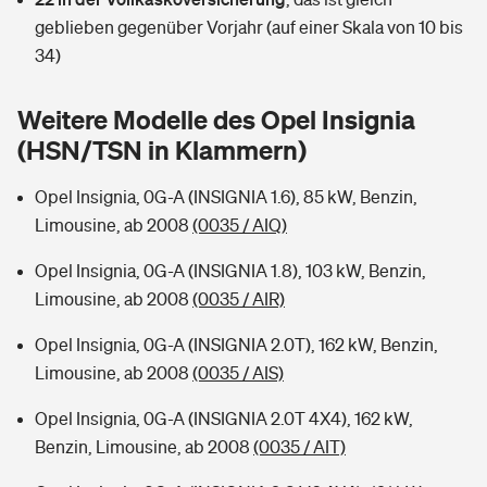
Sie haben Fragen?
geblieben gegenüber Vorjahr (auf einer Skala von 10 bis
Hochwasser-Check: Wie gefährdet ist Ihr Haus?
Private Cyberversicherung
34)
Rentenrechner: Wie viel Geld bekomme ich im Alter?
Wer versichert was: Jetzt Versicherer finden
Musikinstrumentenversicherung
Weitere Modelle des Opel Insignia
(HSN/TSN in Klammern)
Sie haben Fragen?
Zur Übersicht
Opel Insignia, 0G-A (INSIGNIA 1.6), 85 kW, Benzin,
Limousine, ab 2008
(0035 / AIQ)
Tools
Opel Insignia, 0G-A (INSIGNIA 1.8), 103 kW, Benzin,
Limousine, ab 2008
(0035 / AIR)
Kinderunfall-Check: Mehr Sicherheit für deine Kids
Opel Insignia, 0G-A (INSIGNIA 2.0T), 162 kW, Benzin,
Typklassen: So ist Ihr Auto eingestuft
Limousine, ab 2008
(0035 / AIS)
Opel Insignia, 0G-A (INSIGNIA 2.0T 4X4), 162 kW,
Sie haben Fragen?
Benzin, Limousine, ab 2008
(0035 / AIT)