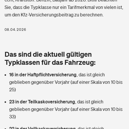
Berufshaftpflichtversicherung
Sie, dass die Typklasse nur ein Tarifmerkmal von vielen ist,
Rechts­schutz­ver­si­che­rung
um den Kfz-Versicherungsbeitrag zu berechnen.
Photovoltaik
Private Krankenversicherung
Zur Übersicht
Fahrradversicherung
Wärmepumpen versichern
08.04.2026
Zahnzusatzversicherung
Unfallversicherung
Tools
Glasversicherung
Dread-Disease-Versicherung
Das sind die aktuell gültigen
Kinderunfall­ver­si­che­rung
Rentenrechner: Wie viel Geld bekomme ich im Alter?
Vermieterrrechtsschutz
Typklassen für das Fahrzeug:
Tierkrankenversicherung
Kinderinvalidität
16 in der Haftpflichtversicherung
,
das ist gleich
Wer versichert was: Jetzt Versicherer finden
Mietkautionsversicherung
Zur Übersicht
geblieben gegenüber Vorjahr (auf einer Skala von 10 bis
Reiseversicherung
25)
Sie haben Fragen?
Restkreditversicherung
Tools
Hundehalter-Haftpflicht
23 in der Teilkaskoversicherung
,
das ist gleich
Zur Übersicht
geblieben gegenüber Vorjahr (auf einer Skala von 10 bis
Pferdehalter-Haftpflicht
Wer versichert was: Jetzt Versicherer finden
33)
Tools
22 in der Vollkaskoversicherung
Handyversicherung
,
das ist gleich