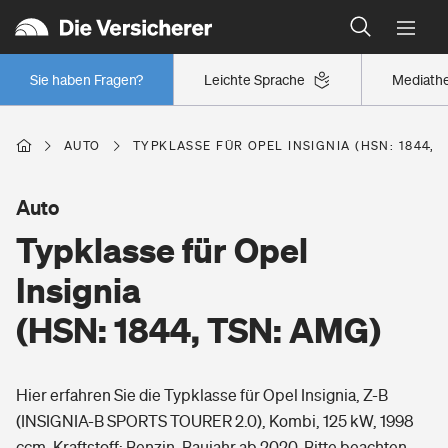
Typklassen: So ist Ihr Auto eingestuft
Wer versichert was: Jetzt Versicherer finden
Regionalklassen: So ist Ihre Region eingestuft
Sie haben Fragen?
Leichte Sprache
Mediath
Wer versichert was: Jetzt Versicherer finden
AUTO
TYPKLASSE FÜR OPEL INSIGNIA (HSN: 1844, 
Beruf
Auto
Typklasse für Opel
Berufsunfähigkeitsversicherung
Wohnen
Insignia
Erwerbsunfähigkeitsversicherung
(HSN: 1844, TSN: AMG)
Wohngebäudeversicherung
Freizeit
Grundfähigkeitsversicherung
Hier erfahren Sie die Typklasse für Opel Insignia, Z-B
Hausratversicherung
Arbeitsrechtsschutz
(INSIGNIA-B SPORTS TOURER 2.0), Kombi, 125 kW, 1998
Pri­vate Haft­pflicht­
Gesundheit
ccm, Kraftstoff: Benzin, Baujahr ab 2020. Bitte beachten
Elementarversicherung