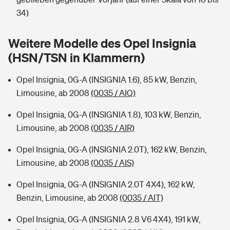
Sie haben Fragen?
34)
Hochwasser-Check: Wie gefährdet ist Ihr Haus?
Private Cyberversicherung
Rentenrechner: Wie viel Geld bekomme ich im Alter?
Weitere Modelle des Opel Insignia
Wer versichert was: Jetzt Versicherer finden
Musikinstrumentenversicherung
(HSN/TSN in Klammern)
Sie haben Fragen?
Zur Übersicht
Opel Insignia, 0G-A (INSIGNIA 1.6), 85 kW, Benzin,
Limousine, ab 2008
(0035 / AIQ)
Tools
Opel Insignia, 0G-A (INSIGNIA 1.8), 103 kW, Benzin,
Limousine, ab 2008
(0035 / AIR)
Kinderunfall-Check: Mehr Sicherheit für deine Kids
Opel Insignia, 0G-A (INSIGNIA 2.0T), 162 kW, Benzin,
Limousine, ab 2008
(0035 / AIS)
Typklassen: So ist Ihr Auto eingestuft
Opel Insignia, 0G-A (INSIGNIA 2.0T 4X4), 162 kW,
Benzin, Limousine, ab 2008
(0035 / AIT)
Sie haben Fragen?
Opel Insignia, 0G-A (INSIGNIA 2.8 V6 4X4), 191 kW,