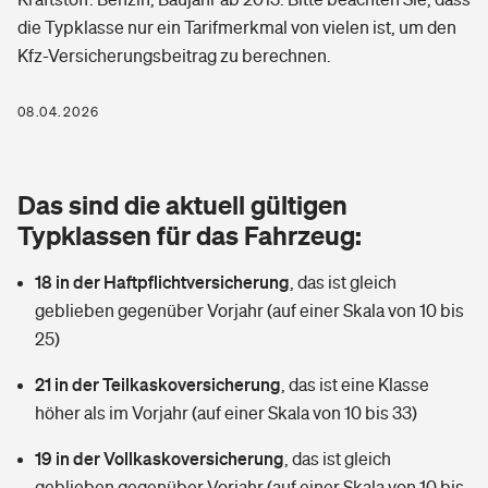
Berufshaftpflichtversicherung
die Typklasse nur ein Tarifmerkmal von vielen ist, um den
Rechts­schutz­ver­si­che­rung
Kfz-Versicherungsbeitrag zu berechnen.
Photovoltaik
Private Krankenversicherung
Zur Übersicht
Fahrradversicherung
Wärmepumpen versichern
08.04.2026
Zahnzusatzversicherung
Unfallversicherung
Tools
Glasversicherung
Dread-Disease-Versicherung
Das sind die aktuell gültigen
Kinderunfall­ver­si­che­rung
Rentenrechner: Wie viel Geld bekomme ich im Alter?
Vermieterrrechtsschutz
Typklassen für das Fahrzeug:
Tierkrankenversicherung
Kinderinvalidität
18 in der Haftpflichtversicherung
,
das ist gleich
Wer versichert was: Jetzt Versicherer finden
Mietkautionsversicherung
Zur Übersicht
geblieben gegenüber Vorjahr (auf einer Skala von 10 bis
Reiseversicherung
25)
Sie haben Fragen?
Restkreditversicherung
Tools
Hundehalter-Haftpflicht
21 in der Teilkaskoversicherung
,
das ist eine Klasse
Zur Übersicht
höher als im Vorjahr (auf einer Skala von 10 bis 33)
Pferdehalter-Haftpflicht
Wer versichert was: Jetzt Versicherer finden
19 in der Vollkaskoversicherung
,
das ist gleich
Tools
Handyversicherung
geblieben gegenüber Vorjahr (auf einer Skala von 10 bis