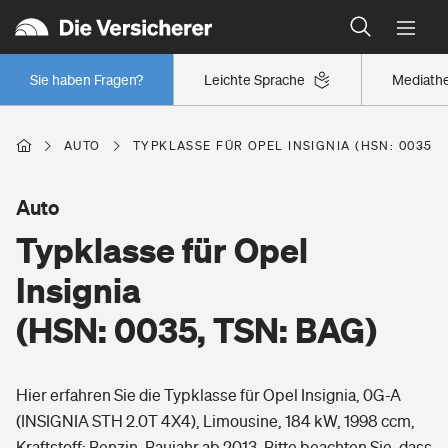
Typklassen: So ist Ihr Auto eingestuft
Wer versichert was: Jetzt Versicherer finden
Regionalklassen: So ist Ihre Region eingestuft
Sie haben Fragen?
Leichte Sprache
Mediath
Wer versichert was: Jetzt Versicherer finden
AUTO
TYPKLASSE FÜR OPEL INSIGNIA (HSN: 0035, 
Beruf
Auto
Typklasse für Opel
Berufsunfähigkeitsversicherung
Wohnen
Insignia
Erwerbsunfähigkeitsversicherung
(HSN: 0035, TSN: BAG)
Wohngebäudeversicherung
Freizeit
Grundfähigkeitsversicherung
Hier erfahren Sie die Typklasse für Opel Insignia, 0G-A
Hausratversicherung
Arbeitsrechtsschutz
(INSIGNIA STH 2.0T 4X4), Limousine, 184 kW, 1998 ccm,
Pri­vate Haft­pflicht­
Gesundheit
Kraftstoff: Benzin, Baujahr ab 2013. Bitte beachten Sie, dass
Elementarversicherung