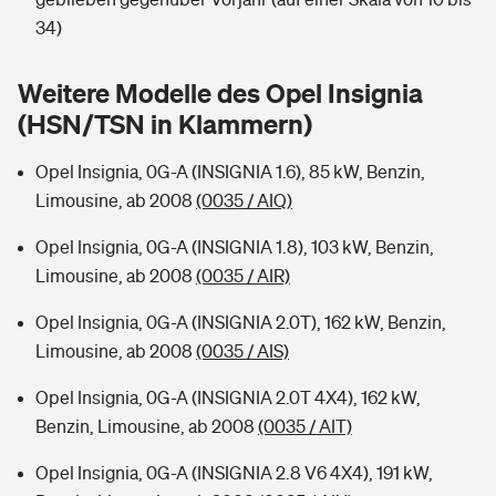
Sie haben Fragen?
34)
Hochwasser-Check: Wie gefährdet ist Ihr Haus?
Private Cyberversicherung
Rentenrechner: Wie viel Geld bekomme ich im Alter?
Weitere Modelle des Opel Insignia
Wer versichert was: Jetzt Versicherer finden
Musikinstrumentenversicherung
(HSN/TSN in Klammern)
Sie haben Fragen?
Zur Übersicht
Opel Insignia, 0G-A (INSIGNIA 1.6), 85 kW, Benzin,
Limousine, ab 2008
(0035 / AIQ)
Tools
Opel Insignia, 0G-A (INSIGNIA 1.8), 103 kW, Benzin,
Limousine, ab 2008
(0035 / AIR)
Kinderunfall-Check: Mehr Sicherheit für deine Kids
Opel Insignia, 0G-A (INSIGNIA 2.0T), 162 kW, Benzin,
Limousine, ab 2008
(0035 / AIS)
Typklassen: So ist Ihr Auto eingestuft
Opel Insignia, 0G-A (INSIGNIA 2.0T 4X4), 162 kW,
Benzin, Limousine, ab 2008
(0035 / AIT)
Sie haben Fragen?
Opel Insignia, 0G-A (INSIGNIA 2.8 V6 4X4), 191 kW,