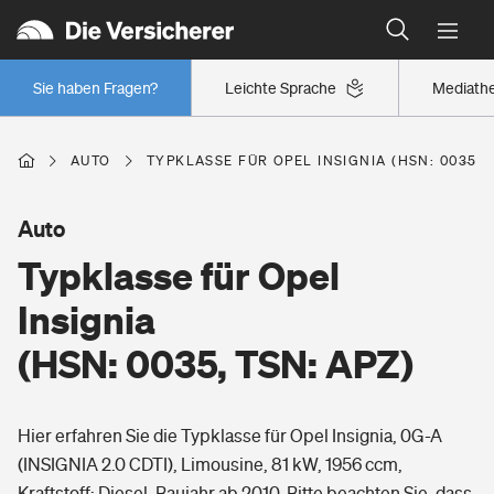
Typklassen: So ist Ihr Auto eingestuft
Wer versichert was: Jetzt Versicherer finden
Regionalklassen: So ist Ihre Region eingestuft
Sie haben Fragen?
Leichte Sprache
Mediath
Wer versichert was: Jetzt Versicherer finden
AUTO
TYPKLASSE FÜR OPEL INSIGNIA (HSN: 0035, T
Beruf
Auto
Typklasse für Opel
Berufsunfähigkeitsversicherung
Wohnen
Insignia
Erwerbsunfähigkeitsversicherung
(HSN: 0035, TSN: APZ)
Wohngebäudeversicherung
Freizeit
Grundfähigkeitsversicherung
Hier erfahren Sie die Typklasse für Opel Insignia, 0G-A
Hausratversicherung
Arbeitsrechtsschutz
(INSIGNIA 2.0 CDTI), Limousine, 81 kW, 1956 ccm,
Pri­vate Haft­pflicht­
Gesundheit
Kraftstoff: Diesel, Baujahr ab 2010. Bitte beachten Sie, dass
Elementarversicherung