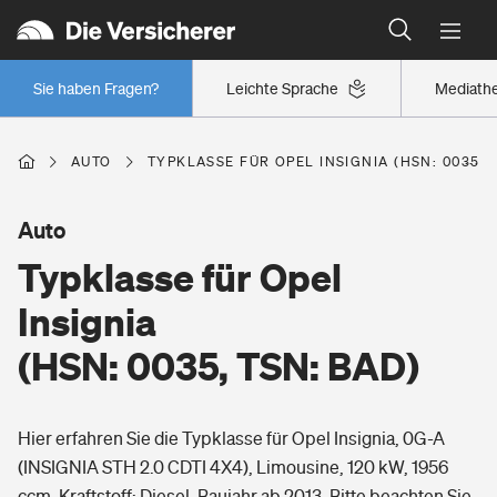
Typklassen: So ist Ihr Auto eingestuft
Wer versichert was: Jetzt Versicherer finden
Regionalklassen: So ist Ihre Region eingestuft
Sie haben Fragen?
Leichte Sprache
Mediath
Wer versichert was: Jetzt Versicherer finden
AUTO
TYPKLASSE FÜR OPEL INSIGNIA (HSN: 0035, 
Beruf
Auto
Typklasse für Opel
Berufsunfähigkeitsversicherung
Wohnen
Insignia
Erwerbsunfähigkeitsversicherung
(HSN: 0035, TSN: BAD)
Wohngebäudeversicherung
Freizeit
Grundfähigkeitsversicherung
Hier erfahren Sie die Typklasse für Opel Insignia, 0G-A
Hausratversicherung
Arbeitsrechtsschutz
(INSIGNIA STH 2.0 CDTI 4X4), Limousine, 120 kW, 1956
Pri­vate Haft­pflicht­
Gesundheit
ccm, Kraftstoff: Diesel, Baujahr ab 2013. Bitte beachten Sie,
Elementarversicherung