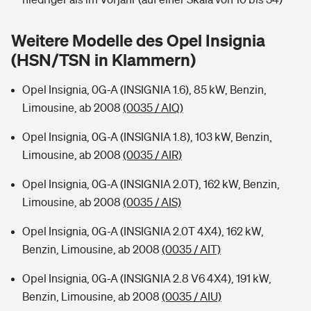
Sie haben Fragen?
Hochwasser-Check: Wie gefährdet ist Ihr Haus?
Private Cyberversicherung
Weitere Modelle des Opel Insignia
Rentenrechner: Wie viel Geld bekomme ich im Alter?
(HSN/TSN in Klammern)
Wer versichert was: Jetzt Versicherer finden
Musikinstrumentenversicherung
Opel Insignia, 0G-A (INSIGNIA 1.6), 85 kW, Benzin,
Sie haben Fragen?
Zur Übersicht
Limousine, ab 2008
(0035 / AIQ)
Opel Insignia, 0G-A (INSIGNIA 1.8), 103 kW, Benzin,
Tools
Limousine, ab 2008
(0035 / AIR)
Opel Insignia, 0G-A (INSIGNIA 2.0T), 162 kW, Benzin,
Kinderunfall-Check: Mehr Sicherheit für deine Kids
Limousine, ab 2008
(0035 / AIS)
Opel Insignia, 0G-A (INSIGNIA 2.0T 4X4), 162 kW,
Typklassen: So ist Ihr Auto eingestuft
Benzin, Limousine, ab 2008
(0035 / AIT)
Sie haben Fragen?
Opel Insignia, 0G-A (INSIGNIA 2.8 V6 4X4), 191 kW,
Benzin, Limousine, ab 2008
(0035 / AIU)