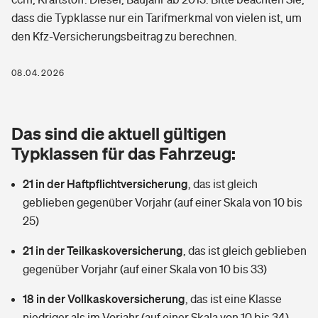
Berufshaftpflichtversicherung
dass die Typklasse nur ein Tarifmerkmal von vielen ist, um
Rechts­schutz­ver­si­che­rung
den Kfz-Versicherungsbeitrag zu berechnen.
Photovoltaik
Private Krankenversicherung
Zur Übersicht
Fahrradversicherung
Wärmepumpen versichern
08.04.2026
Zahnzusatzversicherung
Unfallversicherung
Tools
Glasversicherung
Dread-Disease-Versicherung
Das sind die aktuell gültigen
Kinderunfall­ver­si­che­rung
Rentenrechner: Wie viel Geld bekomme ich im Alter?
Vermieterrrechtsschutz
Typklassen für das Fahrzeug:
Tierkrankenversicherung
Kinderinvalidität
21 in der Haftpflichtversicherung
,
das ist gleich
Wer versichert was: Jetzt Versicherer finden
Mietkautionsversicherung
Zur Übersicht
geblieben gegenüber Vorjahr (auf einer Skala von 10 bis
Reiseversicherung
25)
Sie haben Fragen?
Restkreditversicherung
Tools
Hundehalter-Haftpflicht
21 in der Teilkaskoversicherung
,
das ist gleich geblieben
Zur Übersicht
gegenüber Vorjahr (auf einer Skala von 10 bis 33)
Pferdehalter-Haftpflicht
Wer versichert was: Jetzt Versicherer finden
18 in der Vollkaskoversicherung
,
das ist eine Klasse
Tools
Handyversicherung
niedriger als im Vorjahr (auf einer Skala von 10 bis 34)