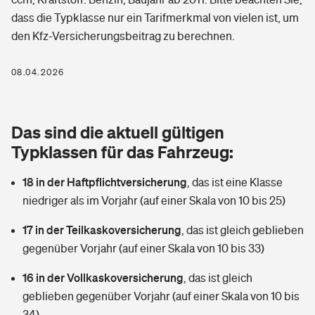
Berufshaftpflichtversicherung
dass die Typklasse nur ein Tarifmerkmal von vielen ist, um
Rechts­schutz­ver­si­che­rung
den Kfz-Versicherungsbeitrag zu berechnen.
Photovoltaik
Private Krankenversicherung
Zur Übersicht
Fahrradversicherung
Wärmepumpen versichern
08.04.2026
Zahnzusatzversicherung
Unfallversicherung
Tools
Glasversicherung
Dread-Disease-Versicherung
Das sind die aktuell gültigen
Kinderunfall­ver­si­che­rung
Rentenrechner: Wie viel Geld bekomme ich im Alter?
Vermieterrrechtsschutz
Typklassen für das Fahrzeug:
Tierkrankenversicherung
Kinderinvalidität
18 in der Haftpflichtversicherung
,
das ist eine Klasse
Wer versichert was: Jetzt Versicherer finden
Mietkautionsversicherung
Zur Übersicht
niedriger als im Vorjahr (auf einer Skala von 10 bis 25)
Reiseversicherung
Sie haben Fragen?
Restkreditversicherung
17 in der Teilkaskoversicherung
,
das ist gleich geblieben
Tools
Hundehalter-Haftpflicht
gegenüber Vorjahr (auf einer Skala von 10 bis 33)
Zur Übersicht
16 in der Vollkaskoversicherung
Pferdehalter-Haftpflicht
,
das ist gleich
Wer versichert was: Jetzt Versicherer finden
geblieben gegenüber Vorjahr (auf einer Skala von 10 bis
Tools
Handyversicherung
34)