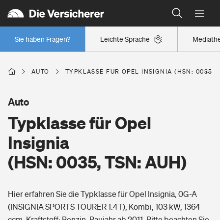
Typklassen: So ist Ihr Auto eingestuft
Wer versichert was: Jetzt Versicherer finden
Regionalklassen: So ist Ihre Region eingestuft
Sie haben Fragen?
Leichte Sprache
Mediath
Wer versichert was: Jetzt Versicherer finden
AUTO
TYPKLASSE FÜR OPEL INSIGNIA (HSN: 0035, 
Beruf
Auto
Typklasse für Opel
Berufsunfähigkeitsversicherung
Wohnen
Insignia
Erwerbsunfähigkeitsversicherung
(HSN: 0035, TSN: AUH)
Wohngebäudeversicherung
Freizeit
Grundfähigkeitsversicherung
Hier erfahren Sie die Typklasse für Opel Insignia, 0G-A
Hausratversicherung
Arbeitsrechtsschutz
(INSIGNIA SPORTS TOURER 1.4T), Kombi, 103 kW, 1364
Pri­vate Haft­pflicht­
Gesundheit
ccm, Kraftstoff: Benzin, Baujahr ab 2011. Bitte beachten Sie,
Elementarversicherung