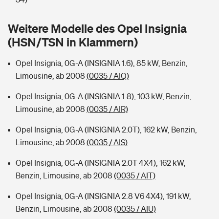
Sie haben Fragen?
Hochwasser-Check: Wie gefährdet ist Ihr Haus?
Private Cyberversicherung
Weitere Modelle des Opel Insignia
Rentenrechner: Wie viel Geld bekomme ich im Alter?
(HSN/TSN in Klammern)
Wer versichert was: Jetzt Versicherer finden
Musikinstrumentenversicherung
Opel Insignia, 0G-A (INSIGNIA 1.6), 85 kW, Benzin,
Sie haben Fragen?
Zur Übersicht
Limousine, ab 2008
(0035 / AIQ)
Opel Insignia, 0G-A (INSIGNIA 1.8), 103 kW, Benzin,
Tools
Limousine, ab 2008
(0035 / AIR)
Opel Insignia, 0G-A (INSIGNIA 2.0T), 162 kW, Benzin,
Kinderunfall-Check: Mehr Sicherheit für deine Kids
Limousine, ab 2008
(0035 / AIS)
Opel Insignia, 0G-A (INSIGNIA 2.0T 4X4), 162 kW,
Typklassen: So ist Ihr Auto eingestuft
Benzin, Limousine, ab 2008
(0035 / AIT)
Sie haben Fragen?
Opel Insignia, 0G-A (INSIGNIA 2.8 V6 4X4), 191 kW,
Benzin, Limousine, ab 2008
(0035 / AIU)