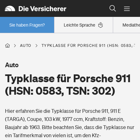
Typklassen: So ist Ihr Auto eingestuft
Wer versichert was: Jetzt Versicherer finden
Regionalklassen: So ist Ihre Region eingestuft
Sie haben Fragen?
Leichte Sprache
Mediath
Wer versichert was: Jetzt Versicherer finden
AUTO
TYPKLASSE FÜR PORSCHE 911 (HSN: 0583, TS
Beruf
Auto
Typklasse für Porsche 911
Berufsunfähigkeitsversicherung
Wohnen
(HSN: 0583, TSN: 302)
Erwerbsunfähigkeitsversicherung
Wohngebäudeversicherung
Hier erfahren Sie die Typklasse für Porsche 911, 911 E
Freizeit
Grundfähigkeitsversicherung
(TARGA), Coupe, 103 kW, 1977 ccm, Kraftstoff: Benzin,
Hausratversicherung
Baujahr ab 1963. Bitte beachten Sie, dass die Typklasse nur
Arbeitsrechtsschutz
Pri­vate Haft­pflicht­
ein Tarifmerkmal von vielen ist, um den Kfz-
Gesundheit
Elementarversicherung