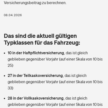
Versicherungsbeitrag zu berechnen.
Berufshaftpflichtversicherung
Rechts­schutz­ver­si­che­rung
Photovoltaik
Private Krankenversicherung
08.04.2026
Zur Übersicht
Fahrradversicherung
Wärmepumpen versichern
Zahnzusatzversicherung
Unfallversicherung
Tools
Das sind die aktuell gültigen
Glasversicherung
Dread-Disease-Versicherung
Typklassen für das Fahrzeug:
Kinderunfall­ver­si­che­rung
Rentenrechner: Wie viel Geld bekomme ich im Alter?
Vermieterrrechtsschutz
Tierkrankenversicherung
10 in der Haftpflichtversicherung
,
das ist gleich
Kinderinvalidität
geblieben gegenüber Vorjahr (auf einer Skala von 10 bis
Wer versichert was: Jetzt Versicherer finden
Mietkautionsversicherung
Zur Übersicht
25)
Reiseversicherung
Sie haben Fragen?
Restkreditversicherung
27 in der Teilkaskoversicherung
,
das ist gleich
Tools
geblieben gegenüber Vorjahr (auf einer Skala von 10 bis
Hundehalter-Haftpflicht
Zur Übersicht
33)
Pferdehalter-Haftpflicht
Wer versichert was: Jetzt Versicherer finden
28 in der Vollkaskoversicherung
,
das ist gleich
Tools
geblieben gegenüber Vorjahr (auf einer Skala von 10 bis
Handyversicherung