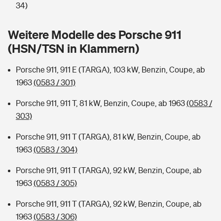
Sie haben Fragen?
34)
Hochwasser-Check: Wie gefährdet ist Ihr Haus?
Private Cyberversicherung
Rentenrechner: Wie viel Geld bekomme ich im Alter?
Weitere Modelle des Porsche 911
(HSN/TSN in Klammern)
Wer versichert was: Jetzt Versicherer finden
Musikinstrumentenversicherung
Porsche 911, 911 E (TARGA), 103 kW, Benzin, Coupe, ab
Sie haben Fragen?
Zur Übersicht
1963
(0583 / 301)
Porsche 911, 911 T, 81 kW, Benzin, Coupe, ab 1963
(0583 /
Tools
303)
Porsche 911, 911 T (TARGA), 81 kW, Benzin, Coupe, ab
Kinderunfall-Check: Mehr Sicherheit für deine Kids
1963
(0583 / 304)
Typklassen: So ist Ihr Auto eingestuft
Porsche 911, 911 T (TARGA), 92 kW, Benzin, Coupe, ab
1963
(0583 / 305)
Sie haben Fragen?
Porsche 911, 911 T (TARGA), 92 kW, Benzin, Coupe, ab
1963
(0583 / 306)