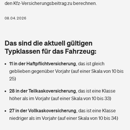
den Kfz-Versicherungsbeitrag zu berechnen.
Berufshaftpflichtversicherung
Rechts­schutz­ver­si­che­rung
Photovoltaik
Private Krankenversicherung
08.04.2026
Zur Übersicht
Fahrradversicherung
Wärmepumpen versichern
Zahnzusatzversicherung
Unfallversicherung
Tools
Das sind die aktuell gültigen
Glasversicherung
Dread-Disease-Versicherung
Typklassen für das Fahrzeug:
Kinderunfall­ver­si­che­rung
Rentenrechner: Wie viel Geld bekomme ich im Alter?
Vermieterrrechtsschutz
Tierkrankenversicherung
11 in der Haftpflichtversicherung
,
das ist gleich
Kinderinvalidität
geblieben gegenüber Vorjahr (auf einer Skala von 10 bis
Wer versichert was: Jetzt Versicherer finden
Mietkautionsversicherung
Zur Übersicht
25)
Reiseversicherung
Sie haben Fragen?
Restkreditversicherung
28 in der Teilkaskoversicherung
,
das ist eine Klasse
Tools
höher als im Vorjahr (auf einer Skala von 10 bis 33)
Hundehalter-Haftpflicht
Zur Übersicht
27 in der Vollkaskoversicherung
,
das ist eine Klasse
Pferdehalter-Haftpflicht
Wer versichert was: Jetzt Versicherer finden
niedriger als im Vorjahr (auf einer Skala von 10 bis 34)
Tools
Handyversicherung