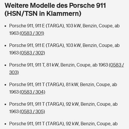
Sie haben Fragen?
Weitere Modelle des Porsche 911
(HSN/TSN in Klammern)
Hochwasser-Check: Wie gefährdet ist Ihr Haus?
Private Cyberversicherung
Rentenrechner: Wie viel Geld bekomme ich im Alter?
Porsche 911, 911 E (TARGA), 103 kW, Benzin, Coupe, ab
Wer versichert was: Jetzt Versicherer finden
Musikinstrumentenversicherung
1963
(0583 / 301)
Sie haben Fragen?
Zur Übersicht
Porsche 911, 911 E (TARGA), 103 kW, Benzin, Coupe, ab
1963
(0583 / 302)
Tools
Porsche 911, 911 T, 81 kW, Benzin, Coupe, ab 1963
(0583 /
303)
Kinderunfall-Check: Mehr Sicherheit für deine Kids
Porsche 911, 911 T (TARGA), 81 kW, Benzin, Coupe, ab
1963
(0583 / 304)
Typklassen: So ist Ihr Auto eingestuft
Porsche 911, 911 T (TARGA), 92 kW, Benzin, Coupe, ab
1963
(0583 / 305)
Sie haben Fragen?
Porsche 911, 911 T (TARGA), 92 kW, Benzin, Coupe, ab