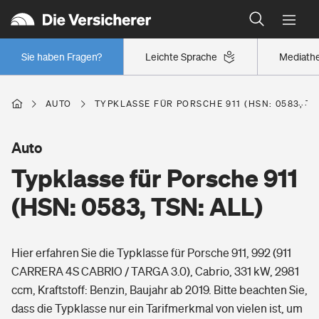
Typklassen: So ist Ihr Auto eingestuft
Wer versichert was: Jetzt Versicherer finden
Regionalklassen: So ist Ihre Region eingestuft
Sie haben Fragen?
Leichte Sprache
Mediath
Wer versichert was: Jetzt Versicherer finden
AUTO
TYPKLASSE FÜR PORSCHE 911 (HSN: 0583, TS
Beruf
Auto
Typklasse für Porsche 911
Berufsunfähigkeitsversicherung
Wohnen
(HSN: 0583, TSN: ALL)
Erwerbsunfähigkeitsversicherung
Wohngebäudeversicherung
Hier erfahren Sie die Typklasse für Porsche 911, 992 (911
Freizeit
Grundfähigkeitsversicherung
CARRERA 4S CABRIO / TARGA 3.0), Cabrio, 331 kW, 2981
Hausratversicherung
ccm, Kraftstoff: Benzin, Baujahr ab 2019. Bitte beachten Sie,
Arbeitsrechtsschutz
Pri­vate Haft­pflicht­
dass die Typklasse nur ein Tarifmerkmal von vielen ist, um
Gesundheit
Elementarversicherung