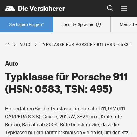
Typklassen: So ist Ihr Auto eingestuft
Wer versichert was: Jetzt Versicherer finden
Regionalklassen: So ist Ihre Region eingestuft
Sie haben Fragen?
Leichte Sprache
Mediath
Wer versichert was: Jetzt Versicherer finden
AUTO
TYPKLASSE FÜR PORSCHE 911 (HSN: 0583, TS
Beruf
Auto
Typklasse für Porsche 911
Berufsunfähigkeitsversicherung
Wohnen
(HSN: 0583, TSN: 495)
Erwerbsunfähigkeitsversicherung
Wohngebäudeversicherung
Hier erfahren Sie die Typklasse für Porsche 911, 997 (911
Freizeit
Grundfähigkeitsversicherung
CARRERA S 3.8), Coupe, 261 kW, 3824 ccm, Kraftstoff:
Hausratversicherung
Benzin, Baujahr ab 2004. Bitte beachten Sie, dass die
Arbeitsrechtsschutz
Pri­vate Haft­pflicht­
Typklasse nur ein Tarifmerkmal von vielen ist, um den Kfz-
Gesundheit
Elementarversicherung