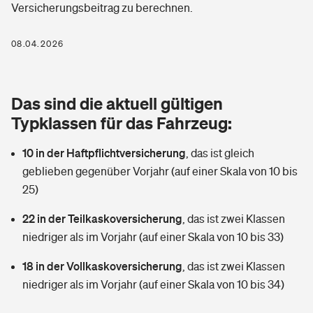
Versicherungsbeitrag zu berechnen.
Berufshaftpflichtversicherung
Rechts­schutz­ver­si­che­rung
Photovoltaik
Private Krankenversicherung
08.04.2026
Zur Übersicht
Fahrradversicherung
Wärmepumpen versichern
Zahnzusatzversicherung
Unfallversicherung
Tools
Das sind die aktuell gültigen
Glasversicherung
Dread-Disease-Versicherung
Typklassen für das Fahrzeug:
Kinderunfall­ver­si­che­rung
Rentenrechner: Wie viel Geld bekomme ich im Alter?
Vermieterrrechtsschutz
Tierkrankenversicherung
10 in der Haftpflichtversicherung
,
das ist gleich
Kinderinvalidität
geblieben gegenüber Vorjahr (auf einer Skala von 10 bis
Wer versichert was: Jetzt Versicherer finden
Mietkautionsversicherung
Zur Übersicht
25)
Reiseversicherung
Sie haben Fragen?
Restkreditversicherung
22 in der Teilkaskoversicherung
,
das ist zwei Klassen
Tools
niedriger als im Vorjahr (auf einer Skala von 10 bis 33)
Hundehalter-Haftpflicht
Zur Übersicht
18 in der Vollkaskoversicherung
,
das ist zwei Klassen
Pferdehalter-Haftpflicht
Wer versichert was: Jetzt Versicherer finden
niedriger als im Vorjahr (auf einer Skala von 10 bis 34)
Tools
Handyversicherung