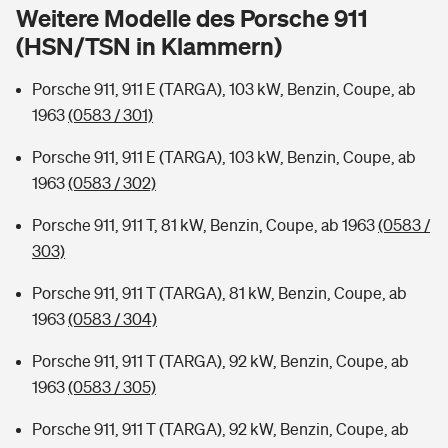
Sie haben Fragen?
Weitere Modelle des Porsche 911
(HSN/TSN in Klammern)
Hochwasser-Check: Wie gefährdet ist Ihr Haus?
Private Cyberversicherung
Rentenrechner: Wie viel Geld bekomme ich im Alter?
Porsche 911, 911 E (TARGA), 103 kW, Benzin, Coupe, ab
Wer versichert was: Jetzt Versicherer finden
Musikinstrumentenversicherung
1963
(0583 / 301)
Sie haben Fragen?
Zur Übersicht
Porsche 911, 911 E (TARGA), 103 kW, Benzin, Coupe, ab
1963
(0583 / 302)
Tools
Porsche 911, 911 T, 81 kW, Benzin, Coupe, ab 1963
(0583 /
303)
Kinderunfall-Check: Mehr Sicherheit für deine Kids
Porsche 911, 911 T (TARGA), 81 kW, Benzin, Coupe, ab
1963
(0583 / 304)
Typklassen: So ist Ihr Auto eingestuft
Porsche 911, 911 T (TARGA), 92 kW, Benzin, Coupe, ab
1963
(0583 / 305)
Sie haben Fragen?
Porsche 911, 911 T (TARGA), 92 kW, Benzin, Coupe, ab