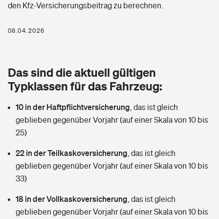
den Kfz-Versicherungsbeitrag zu berechnen.
Berufshaftpflichtversicherung
Rechts­schutz­ver­si­che­rung
Photovoltaik
Private Krankenversicherung
08.04.2026
Zur Übersicht
Fahrradversicherung
Wärmepumpen versichern
Zahnzusatzversicherung
Unfallversicherung
Tools
Das sind die aktuell gültigen
Glasversicherung
Dread-Disease-Versicherung
Typklassen für das Fahrzeug:
Kinderunfall­ver­si­che­rung
Rentenrechner: Wie viel Geld bekomme ich im Alter?
Vermieterrrechtsschutz
Tierkrankenversicherung
10 in der Haftpflichtversicherung
,
das ist gleich
Kinderinvalidität
geblieben gegenüber Vorjahr (auf einer Skala von 10 bis
Wer versichert was: Jetzt Versicherer finden
Mietkautionsversicherung
Zur Übersicht
25)
Reiseversicherung
Sie haben Fragen?
Restkreditversicherung
22 in der Teilkaskoversicherung
,
das ist gleich
Tools
geblieben gegenüber Vorjahr (auf einer Skala von 10 bis
Hundehalter-Haftpflicht
Zur Übersicht
33)
Pferdehalter-Haftpflicht
Wer versichert was: Jetzt Versicherer finden
18 in der Vollkaskoversicherung
,
das ist gleich
Tools
geblieben gegenüber Vorjahr (auf einer Skala von 10 bis
Handyversicherung