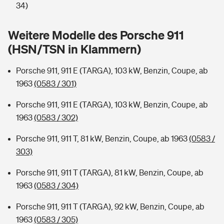
Sie haben Fragen?
34)
Hochwasser-Check: Wie gefährdet ist Ihr Haus?
Private Cyberversicherung
Rentenrechner: Wie viel Geld bekomme ich im Alter?
Weitere Modelle des Porsche 911
(HSN/TSN in Klammern)
Wer versichert was: Jetzt Versicherer finden
Musikinstrumentenversicherung
Porsche 911, 911 E (TARGA), 103 kW, Benzin, Coupe, ab
Sie haben Fragen?
Zur Übersicht
1963
(0583 / 301)
Porsche 911, 911 E (TARGA), 103 kW, Benzin, Coupe, ab
Tools
1963
(0583 / 302)
Porsche 911, 911 T, 81 kW, Benzin, Coupe, ab 1963
(0583 /
Kinderunfall-Check: Mehr Sicherheit für deine Kids
303)
Typklassen: So ist Ihr Auto eingestuft
Porsche 911, 911 T (TARGA), 81 kW, Benzin, Coupe, ab
1963
(0583 / 304)
Sie haben Fragen?
Porsche 911, 911 T (TARGA), 92 kW, Benzin, Coupe, ab
1963
(0583 / 305)