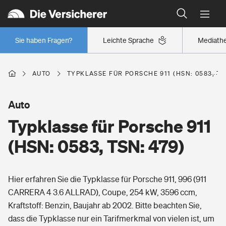
Typklassen: So ist Ihr Auto eingestuft
Wer versichert was: Jetzt Versicherer finden
Regionalklassen: So ist Ihre Region eingestuft
Sie haben Fragen?
Leichte Sprache
Mediath
Wer versichert was: Jetzt Versicherer finden
AUTO
TYPKLASSE FÜR PORSCHE 911 (HSN: 0583, TS
Beruf
Auto
Typklasse für Porsche 911
Berufsunfähigkeitsversicherung
Wohnen
(HSN: 0583, TSN: 479)
Erwerbsunfähigkeitsversicherung
Wohngebäudeversicherung
Hier erfahren Sie die Typklasse für Porsche 911, 996 (911
Freizeit
Grundfähigkeitsversicherung
CARRERA 4 3.6 ALLRAD), Coupe, 254 kW, 3596 ccm,
Hausratversicherung
Kraftstoff: Benzin, Baujahr ab 2002. Bitte beachten Sie,
Arbeitsrechtsschutz
Pri­vate Haft­pflicht­
dass die Typklasse nur ein Tarifmerkmal von vielen ist, um
Gesundheit
Elementarversicherung