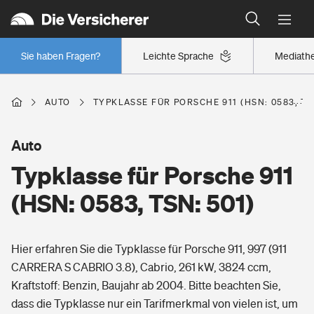
Typklassen: So ist Ihr Auto eingestuft
Wer versichert was: Jetzt Versicherer finden
Regionalklassen: So ist Ihre Region eingestuft
Sie haben Fragen?
Leichte Sprache
Mediath
Wer versichert was: Jetzt Versicherer finden
AUTO
TYPKLASSE FÜR PORSCHE 911 (HSN: 0583, TS
Beruf
Auto
Typklasse für Porsche 911
Berufsunfähigkeitsversicherung
Wohnen
(HSN: 0583, TSN: 501)
Erwerbsunfähigkeitsversicherung
Wohngebäudeversicherung
Hier erfahren Sie die Typklasse für Porsche 911, 997 (911
Freizeit
Grundfähigkeitsversicherung
CARRERA S CABRIO 3.8), Cabrio, 261 kW, 3824 ccm,
Hausratversicherung
Kraftstoff: Benzin, Baujahr ab 2004. Bitte beachten Sie,
Arbeitsrechtsschutz
Pri­vate Haft­pflicht­
dass die Typklasse nur ein Tarifmerkmal von vielen ist, um
Gesundheit
Elementarversicherung