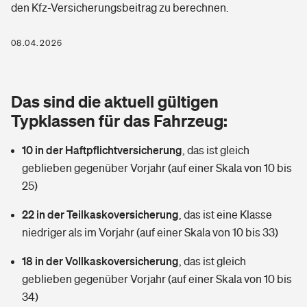
den Kfz-Versicherungsbeitrag zu berechnen.
Berufshaftpflichtversicherung
Rechts­schutz­ver­si­che­rung
Photovoltaik
Private Krankenversicherung
08.04.2026
Zur Übersicht
Fahrradversicherung
Wärmepumpen versichern
Zahnzusatzversicherung
Unfallversicherung
Tools
Das sind die aktuell gültigen
Glasversicherung
Dread-Disease-Versicherung
Typklassen für das Fahrzeug:
Kinderunfall­ver­si­che­rung
Rentenrechner: Wie viel Geld bekomme ich im Alter?
Vermieterrrechtsschutz
Tierkrankenversicherung
10 in der Haftpflichtversicherung
,
das ist gleich
Kinderinvalidität
geblieben gegenüber Vorjahr (auf einer Skala von 10 bis
Wer versichert was: Jetzt Versicherer finden
Mietkautionsversicherung
Zur Übersicht
25)
Reiseversicherung
Sie haben Fragen?
Restkreditversicherung
22 in der Teilkaskoversicherung
,
das ist eine Klasse
Tools
niedriger als im Vorjahr (auf einer Skala von 10 bis 33)
Hundehalter-Haftpflicht
Zur Übersicht
18 in der Vollkaskoversicherung
,
das ist gleich
Pferdehalter-Haftpflicht
Wer versichert was: Jetzt Versicherer finden
geblieben gegenüber Vorjahr (auf einer Skala von 10 bis
Tools
34)
Handyversicherung