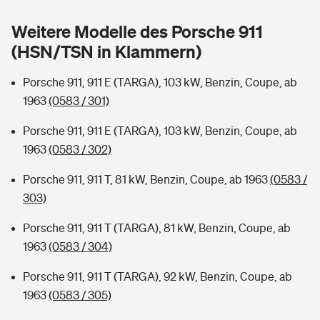
Sie haben Fragen?
Weitere Modelle des Porsche 911
Hochwasser-Check: Wie gefährdet ist Ihr Haus?
Private Cyberversicherung
Rentenrechner: Wie viel Geld bekomme ich im Alter?
(HSN/TSN in Klammern)
Wer versichert was: Jetzt Versicherer finden
Musikinstrumentenversicherung
Porsche 911, 911 E (TARGA), 103 kW, Benzin, Coupe, ab
1963
(0583 / 301)
Sie haben Fragen?
Zur Übersicht
Porsche 911, 911 E (TARGA), 103 kW, Benzin, Coupe, ab
1963
(0583 / 302)
Tools
Porsche 911, 911 T, 81 kW, Benzin, Coupe, ab 1963
(0583 /
303)
Kinderunfall-Check: Mehr Sicherheit für deine Kids
Porsche 911, 911 T (TARGA), 81 kW, Benzin, Coupe, ab
Typklassen: So ist Ihr Auto eingestuft
1963
(0583 / 304)
Porsche 911, 911 T (TARGA), 92 kW, Benzin, Coupe, ab
Sie haben Fragen?
1963
(0583 / 305)