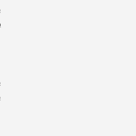
)
)
)
)