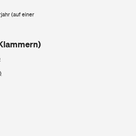
jahr (auf einer
 Klammern)
)
)