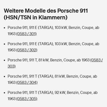
Sie haben Fragen?
Weitere Modelle des Porsche 911
Hochwasser-Check: Wie gefährdet ist Ihr Haus?
Private Cyberversicherung
Rentenrechner: Wie viel Geld bekomme ich im Alter?
(HSN/TSN in Klammern)
Wer versichert was: Jetzt Versicherer finden
Musikinstrumentenversicherung
Porsche 911, 911 E (TARGA), 103 kW, Benzin, Coupe, ab
1963
(0583 / 301)
Sie haben Fragen?
Zur Übersicht
Porsche 911, 911 E (TARGA), 103 kW, Benzin, Coupe, ab
1963
(0583 / 302)
Tools
Porsche 911, 911 T, 81 kW, Benzin, Coupe, ab 1963
(0583 /
303)
Kinderunfall-Check: Mehr Sicherheit für deine Kids
Porsche 911, 911 T (TARGA), 81 kW, Benzin, Coupe, ab
Typklassen: So ist Ihr Auto eingestuft
1963
(0583 / 304)
Porsche 911, 911 T (TARGA), 92 kW, Benzin, Coupe, ab
Sie haben Fragen?
1963
(0583 / 305)