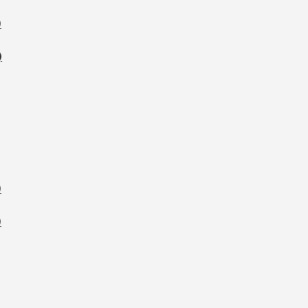
)
)
)
)