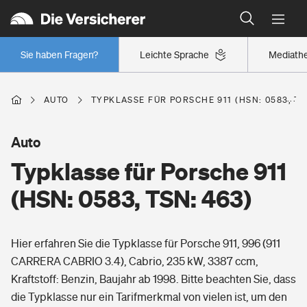
Typklassen: So ist Ihr Auto eingestuft
Wer versichert was: Jetzt Versicherer finden
Regionalklassen: So ist Ihre Region eingestuft
Sie haben Fragen?
Leichte Sprache
Mediath
Wer versichert was: Jetzt Versicherer finden
AUTO
TYPKLASSE FÜR PORSCHE 911 (HSN: 0583, TS
Beruf
Auto
Typklasse für Porsche 911
Berufsunfähigkeitsversicherung
Wohnen
(HSN: 0583, TSN: 463)
Erwerbsunfähigkeitsversicherung
Wohngebäudeversicherung
Hier erfahren Sie die Typklasse für Porsche 911, 996 (911
Freizeit
Grundfähigkeitsversicherung
CARRERA CABRIO 3.4), Cabrio, 235 kW, 3387 ccm,
Hausratversicherung
Kraftstoff: Benzin, Baujahr ab 1998. Bitte beachten Sie, dass
Arbeitsrechtsschutz
Pri­vate Haft­pflicht­
die Typklasse nur ein Tarifmerkmal von vielen ist, um den
Gesundheit
Elementarversicherung