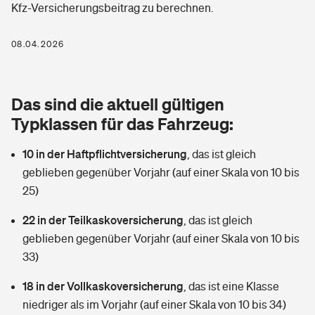
Kfz-Versicherungsbeitrag zu berechnen.
Berufshaftpflichtversicherung
Rechts­schutz­ver­si­che­rung
Photovoltaik
Private Krankenversicherung
08.04.2026
Zur Übersicht
Fahrradversicherung
Wärmepumpen versichern
Zahnzusatzversicherung
Unfallversicherung
Tools
Das sind die aktuell gültigen
Glasversicherung
Dread-Disease-Versicherung
Typklassen für das Fahrzeug:
Kinderunfall­ver­si­che­rung
Rentenrechner: Wie viel Geld bekomme ich im Alter?
Vermieterrrechtsschutz
Tierkrankenversicherung
10 in der Haftpflichtversicherung
,
das ist gleich
Kinderinvalidität
geblieben gegenüber Vorjahr (auf einer Skala von 10 bis
Wer versichert was: Jetzt Versicherer finden
Mietkautionsversicherung
Zur Übersicht
25)
Reiseversicherung
Sie haben Fragen?
Restkreditversicherung
22 in der Teilkaskoversicherung
,
das ist gleich
Tools
geblieben gegenüber Vorjahr (auf einer Skala von 10 bis
Hundehalter-Haftpflicht
Zur Übersicht
33)
Pferdehalter-Haftpflicht
Wer versichert was: Jetzt Versicherer finden
18 in der Vollkaskoversicherung
,
das ist eine Klasse
Tools
niedriger als im Vorjahr (auf einer Skala von 10 bis 34)
Handyversicherung