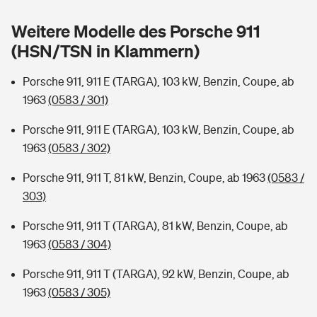
Sie haben Fragen?
Weitere Modelle des Porsche 911
Hochwasser-Check: Wie gefährdet ist Ihr Haus?
Private Cyberversicherung
Rentenrechner: Wie viel Geld bekomme ich im Alter?
(HSN/TSN in Klammern)
Wer versichert was: Jetzt Versicherer finden
Musikinstrumentenversicherung
Porsche 911, 911 E (TARGA), 103 kW, Benzin, Coupe, ab
1963
(0583 / 301)
Sie haben Fragen?
Zur Übersicht
Porsche 911, 911 E (TARGA), 103 kW, Benzin, Coupe, ab
1963
(0583 / 302)
Tools
Porsche 911, 911 T, 81 kW, Benzin, Coupe, ab 1963
(0583 /
303)
Kinderunfall-Check: Mehr Sicherheit für deine Kids
Porsche 911, 911 T (TARGA), 81 kW, Benzin, Coupe, ab
Typklassen: So ist Ihr Auto eingestuft
1963
(0583 / 304)
Porsche 911, 911 T (TARGA), 92 kW, Benzin, Coupe, ab
Sie haben Fragen?
1963
(0583 / 305)