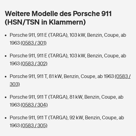
Sie haben Fragen?
Weitere Modelle des Porsche 911
Hochwasser-Check: Wie gefährdet ist Ihr Haus?
Private Cyberversicherung
Rentenrechner: Wie viel Geld bekomme ich im Alter?
(HSN/TSN in Klammern)
Wer versichert was: Jetzt Versicherer finden
Musikinstrumentenversicherung
Porsche 911, 911 E (TARGA), 103 kW, Benzin, Coupe, ab
1963
(0583 / 301)
Sie haben Fragen?
Zur Übersicht
Porsche 911, 911 E (TARGA), 103 kW, Benzin, Coupe, ab
1963
(0583 / 302)
Tools
Porsche 911, 911 T, 81 kW, Benzin, Coupe, ab 1963
(0583 /
303)
Kinderunfall-Check: Mehr Sicherheit für deine Kids
Porsche 911, 911 T (TARGA), 81 kW, Benzin, Coupe, ab
Typklassen: So ist Ihr Auto eingestuft
1963
(0583 / 304)
Porsche 911, 911 T (TARGA), 92 kW, Benzin, Coupe, ab
Sie haben Fragen?
1963
(0583 / 305)