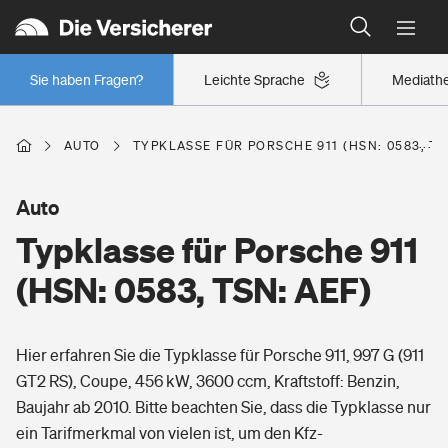
Typklassen: So ist Ihr Auto eingestuft
Wer versichert was: Jetzt Versicherer finden
Regionalklassen: So ist Ihre Region eingestuft
Sie haben Fragen?
Leichte Sprache
Mediath
Wer versichert was: Jetzt Versicherer finden
AUTO
TYPKLASSE FÜR PORSCHE 911 (HSN: 0583, TS
Beruf
Auto
Typklasse für Porsche 911
Berufsunfähigkeitsversicherung
Wohnen
(HSN: 0583, TSN: AEF)
Erwerbsunfähigkeitsversicherung
Wohngebäudeversicherung
Hier erfahren Sie die Typklasse für Porsche 911, 997 G (911
Freizeit
Grundfähigkeitsversicherung
GT2 RS), Coupe, 456 kW, 3600 ccm, Kraftstoff: Benzin,
Hausratversicherung
Baujahr ab 2010. Bitte beachten Sie, dass die Typklasse nur
Arbeitsrechtsschutz
Pri­vate Haft­pflicht­
ein Tarifmerkmal von vielen ist, um den Kfz-
Gesundheit
Elementarversicherung