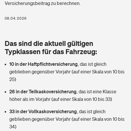
Versicherungsbeitrag zu berechnen.
Berufshaftpflichtversicherung
Rechts­schutz­ver­si­che­rung
Photovoltaik
Private Krankenversicherung
08.04.2026
Zur Übersicht
Fahrradversicherung
Wärmepumpen versichern
Zahnzusatzversicherung
Unfallversicherung
Tools
Das sind die aktuell gültigen
Glasversicherung
Dread-Disease-Versicherung
Typklassen für das Fahrzeug:
Kinderunfall­ver­si­che­rung
Rentenrechner: Wie viel Geld bekomme ich im Alter?
Vermieterrrechtsschutz
Tierkrankenversicherung
10 in der Haftpflichtversicherung
,
das ist gleich
Kinderinvalidität
geblieben gegenüber Vorjahr (auf einer Skala von 10 bis
Wer versichert was: Jetzt Versicherer finden
Mietkautionsversicherung
Zur Übersicht
25)
Reiseversicherung
Sie haben Fragen?
Restkreditversicherung
26 in der Teilkaskoversicherung
,
das ist eine Klasse
Tools
höher als im Vorjahr (auf einer Skala von 10 bis 33)
Hundehalter-Haftpflicht
Zur Übersicht
33 in der Vollkaskoversicherung
,
das ist gleich
Pferdehalter-Haftpflicht
Wer versichert was: Jetzt Versicherer finden
geblieben gegenüber Vorjahr (auf einer Skala von 10 bis
Tools
34)
Handyversicherung