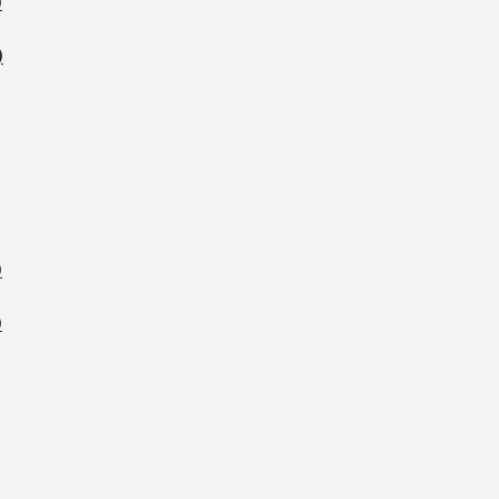
)
)
)
)