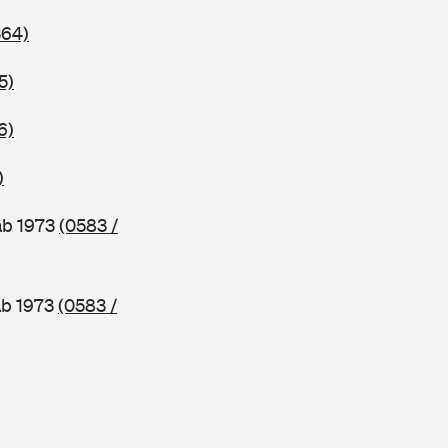
364)
5)
6)
)
ab 1973
(0583 /
ab 1973
(0583 /