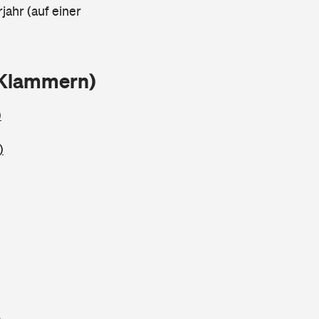
jahr (auf einer
 Klammern)
)
)