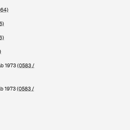
364)
5)
6)
)
ab 1973
(0583 /
ab 1973
(0583 /