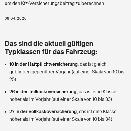
um den Kfz-Versicherungsbeitrag zu berechnen.
Berufshaftpflichtversicherung
Rechts­schutz­ver­si­che­rung
Photovoltaik
Private Krankenversicherung
08.04.2026
Zur Übersicht
Fahrradversicherung
Wärmepumpen versichern
Zahnzusatzversicherung
Unfallversicherung
Tools
Das sind die aktuell gültigen
Glasversicherung
Dread-Disease-Versicherung
Typklassen für das Fahrzeug:
Kinderunfall­ver­si­che­rung
Rentenrechner: Wie viel Geld bekomme ich im Alter?
Vermieterrrechtsschutz
Tierkrankenversicherung
10 in der Haftpflichtversicherung
,
das ist gleich
Kinderinvalidität
geblieben gegenüber Vorjahr (auf einer Skala von 10 bis
Wer versichert was: Jetzt Versicherer finden
Mietkautionsversicherung
Zur Übersicht
25)
Reiseversicherung
Sie haben Fragen?
Restkreditversicherung
26 in der Teilkaskoversicherung
,
das ist eine Klasse
Tools
höher als im Vorjahr (auf einer Skala von 10 bis 33)
Hundehalter-Haftpflicht
Zur Übersicht
27 in der Vollkaskoversicherung
,
das ist eine Klasse
Pferdehalter-Haftpflicht
Wer versichert was: Jetzt Versicherer finden
höher als im Vorjahr (auf einer Skala von 10 bis 34)
Tools
Handyversicherung