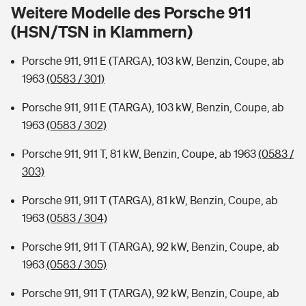
Sie haben Fragen?
Weitere Modelle des Porsche 911
(HSN/TSN in Klammern)
Hochwasser-Check: Wie gefährdet ist Ihr Haus?
Private Cyberversicherung
Rentenrechner: Wie viel Geld bekomme ich im Alter?
Porsche 911, 911 E (TARGA), 103 kW, Benzin, Coupe, ab
Wer versichert was: Jetzt Versicherer finden
Musikinstrumentenversicherung
1963
(0583 / 301)
Sie haben Fragen?
Zur Übersicht
Porsche 911, 911 E (TARGA), 103 kW, Benzin, Coupe, ab
1963
(0583 / 302)
Tools
Porsche 911, 911 T, 81 kW, Benzin, Coupe, ab 1963
(0583 /
303)
Kinderunfall-Check: Mehr Sicherheit für deine Kids
Porsche 911, 911 T (TARGA), 81 kW, Benzin, Coupe, ab
1963
(0583 / 304)
Typklassen: So ist Ihr Auto eingestuft
Porsche 911, 911 T (TARGA), 92 kW, Benzin, Coupe, ab
1963
(0583 / 305)
Sie haben Fragen?
Porsche 911, 911 T (TARGA), 92 kW, Benzin, Coupe, ab