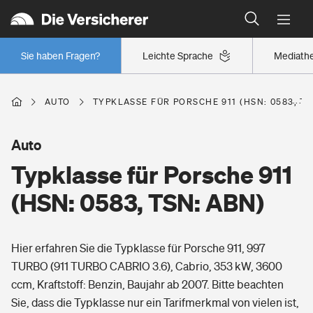
Typklassen: So ist Ihr Auto eingestuft
Wer versichert was: Jetzt Versicherer finden
Regionalklassen: So ist Ihre Region eingestuft
Sie haben Fragen?
Leichte Sprache
Mediath
Wer versichert was: Jetzt Versicherer finden
AUTO
TYPKLASSE FÜR PORSCHE 911 (HSN: 0583, TS
Beruf
Auto
Typklasse für Porsche 911
Berufsunfähigkeitsversicherung
Wohnen
(HSN: 0583, TSN: ABN)
Erwerbsunfähigkeitsversicherung
Wohngebäudeversicherung
Hier erfahren Sie die Typklasse für Porsche 911, 997
Freizeit
Grundfähigkeitsversicherung
TURBO (911 TURBO CABRIO 3.6), Cabrio, 353 kW, 3600
Hausratversicherung
ccm, Kraftstoff: Benzin, Baujahr ab 2007. Bitte beachten
Arbeitsrechtsschutz
Pri­vate Haft­pflicht­
Sie, dass die Typklasse nur ein Tarifmerkmal von vielen ist,
Gesundheit
Elementarversicherung