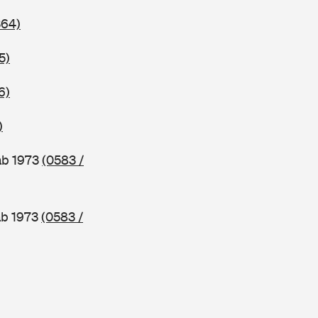
364)
5)
6)
)
ab 1973
(0583 /
ab 1973
(0583 /