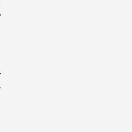
)
)
)
)