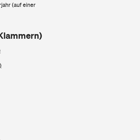
jahr (auf einer
 Klammern)
)
)