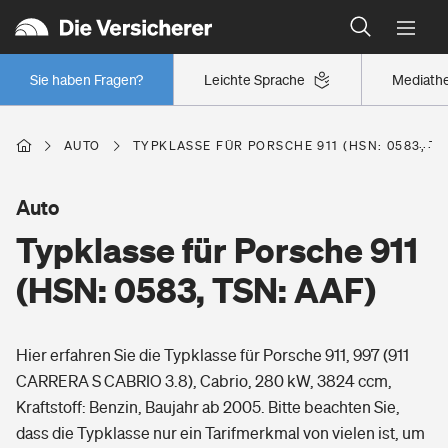
Typklassen: So ist Ihr Auto eingestuft
Wer versichert was: Jetzt Versicherer finden
Regionalklassen: So ist Ihre Region eingestuft
Sie haben Fragen?
Leichte Sprache
Mediath
Wer versichert was: Jetzt Versicherer finden
AUTO
TYPKLASSE FÜR PORSCHE 911 (HSN: 0583, TS
Beruf
Auto
Typklasse für Porsche 911
Berufsunfähigkeitsversicherung
Wohnen
(HSN: 0583, TSN: AAF)
Erwerbsunfähigkeitsversicherung
Wohngebäudeversicherung
Hier erfahren Sie die Typklasse für Porsche 911, 997 (911
Freizeit
Grundfähigkeitsversicherung
CARRERA S CABRIO 3.8), Cabrio, 280 kW, 3824 ccm,
Hausratversicherung
Kraftstoff: Benzin, Baujahr ab 2005. Bitte beachten Sie,
Arbeitsrechtsschutz
Pri­vate Haft­pflicht­
dass die Typklasse nur ein Tarifmerkmal von vielen ist, um
Gesundheit
Elementarversicherung