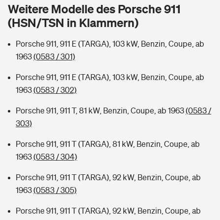
Sie haben Fragen?
Weitere Modelle des Porsche 911
(HSN/TSN in Klammern)
Hochwasser-Check: Wie gefährdet ist Ihr Haus?
Private Cyberversicherung
Rentenrechner: Wie viel Geld bekomme ich im Alter?
Porsche 911, 911 E (TARGA), 103 kW, Benzin, Coupe, ab
Wer versichert was: Jetzt Versicherer finden
Musikinstrumentenversicherung
1963
(0583 / 301)
Sie haben Fragen?
Zur Übersicht
Porsche 911, 911 E (TARGA), 103 kW, Benzin, Coupe, ab
1963
(0583 / 302)
Tools
Porsche 911, 911 T, 81 kW, Benzin, Coupe, ab 1963
(0583 /
303)
Kinderunfall-Check: Mehr Sicherheit für deine Kids
Porsche 911, 911 T (TARGA), 81 kW, Benzin, Coupe, ab
1963
(0583 / 304)
Typklassen: So ist Ihr Auto eingestuft
Porsche 911, 911 T (TARGA), 92 kW, Benzin, Coupe, ab
1963
(0583 / 305)
Sie haben Fragen?
Porsche 911, 911 T (TARGA), 92 kW, Benzin, Coupe, ab