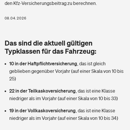
den Kfz-Versicherungsbeitrag zu berechnen.
Berufshaftpflichtversicherung
Rechts­schutz­ver­si­che­rung
Photovoltaik
Private Krankenversicherung
08.04.2026
Zur Übersicht
Fahrradversicherung
Wärmepumpen versichern
Zahnzusatzversicherung
Unfallversicherung
Tools
Das sind die aktuell gültigen
Glasversicherung
Dread-Disease-Versicherung
Typklassen für das Fahrzeug:
Kinderunfall­ver­si­che­rung
Rentenrechner: Wie viel Geld bekomme ich im Alter?
Vermieterrrechtsschutz
Tierkrankenversicherung
10 in der Haftpflichtversicherung
,
das ist gleich
Kinderinvalidität
geblieben gegenüber Vorjahr (auf einer Skala von 10 bis
Wer versichert was: Jetzt Versicherer finden
Mietkautionsversicherung
Zur Übersicht
25)
Reiseversicherung
Sie haben Fragen?
Restkreditversicherung
22 in der Teilkaskoversicherung
,
das ist eine Klasse
Tools
niedriger als im Vorjahr (auf einer Skala von 10 bis 33)
Hundehalter-Haftpflicht
Zur Übersicht
19 in der Vollkaskoversicherung
,
das ist eine Klasse
Pferdehalter-Haftpflicht
Wer versichert was: Jetzt Versicherer finden
niedriger als im Vorjahr (auf einer Skala von 10 bis 34)
Tools
Handyversicherung