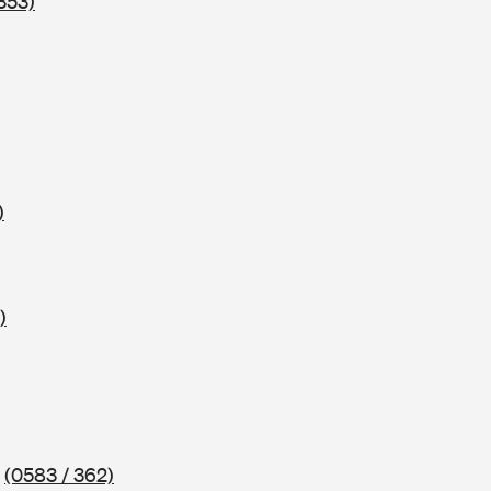
353)
)
)
2
(0583 / 362)