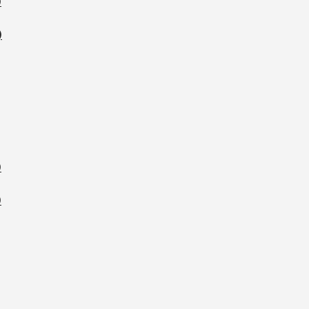
)
)
)
)