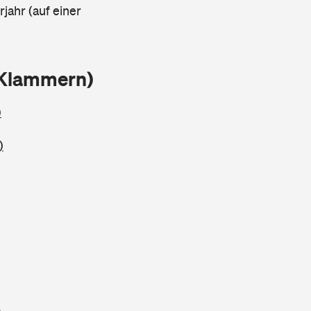
rjahr (auf einer
 Klammern)
)
)