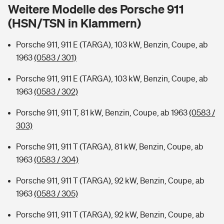
Sie haben Fragen?
Weitere Modelle des Porsche 911
(HSN/TSN in Klammern)
Hochwasser-Check: Wie gefährdet ist Ihr Haus?
Private Cyberversicherung
Rentenrechner: Wie viel Geld bekomme ich im Alter?
Porsche 911, 911 E (TARGA), 103 kW, Benzin, Coupe, ab
Wer versichert was: Jetzt Versicherer finden
Musikinstrumentenversicherung
1963
(0583 / 301)
Sie haben Fragen?
Zur Übersicht
Porsche 911, 911 E (TARGA), 103 kW, Benzin, Coupe, ab
1963
(0583 / 302)
Tools
Porsche 911, 911 T, 81 kW, Benzin, Coupe, ab 1963
(0583 /
303)
Kinderunfall-Check: Mehr Sicherheit für deine Kids
Porsche 911, 911 T (TARGA), 81 kW, Benzin, Coupe, ab
1963
(0583 / 304)
Typklassen: So ist Ihr Auto eingestuft
Porsche 911, 911 T (TARGA), 92 kW, Benzin, Coupe, ab
1963
(0583 / 305)
Sie haben Fragen?
Porsche 911, 911 T (TARGA), 92 kW, Benzin, Coupe, ab