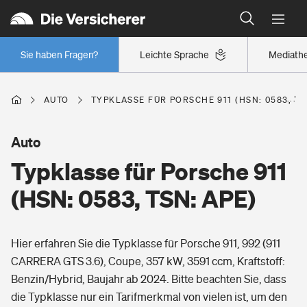
Typklassen: So ist Ihr Auto eingestuft
Wer versichert was: Jetzt Versicherer finden
Regionalklassen: So ist Ihre Region eingestuft
Sie haben Fragen?
Leichte Sprache
Mediath
Wer versichert was: Jetzt Versicherer finden
AUTO
TYPKLASSE FÜR PORSCHE 911 (HSN: 0583, TS
Beruf
Auto
Typklasse für Porsche 911
Berufsunfähigkeitsversicherung
Wohnen
(HSN: 0583, TSN: APE)
Erwerbsunfähigkeitsversicherung
Wohngebäudeversicherung
Hier erfahren Sie die Typklasse für Porsche 911, 992 (911
Freizeit
Grundfähigkeitsversicherung
CARRERA GTS 3.6), Coupe, 357 kW, 3591 ccm, Kraftstoff:
Hausratversicherung
Benzin/Hybrid, Baujahr ab 2024. Bitte beachten Sie, dass
Arbeitsrechtsschutz
Pri­vate Haft­pflicht­
die Typklasse nur ein Tarifmerkmal von vielen ist, um den
Gesundheit
Elementarversicherung