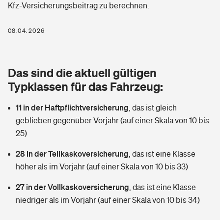
Kfz-Versicherungsbeitrag zu berechnen.
Berufshaftpflichtversicherung
Rechts­schutz­ver­si­che­rung
Photovoltaik
Private Krankenversicherung
08.04.2026
Zur Übersicht
Fahrradversicherung
Wärmepumpen versichern
Zahnzusatzversicherung
Unfallversicherung
Tools
Das sind die aktuell gültigen
Glasversicherung
Dread-Disease-Versicherung
Typklassen für das Fahrzeug:
Kinderunfall­ver­si­che­rung
Rentenrechner: Wie viel Geld bekomme ich im Alter?
Vermieterrrechtsschutz
Tierkrankenversicherung
11 in der Haftpflichtversicherung
,
das ist gleich
Kinderinvalidität
geblieben gegenüber Vorjahr (auf einer Skala von 10 bis
Wer versichert was: Jetzt Versicherer finden
Mietkautionsversicherung
Zur Übersicht
25)
Reiseversicherung
Sie haben Fragen?
Restkreditversicherung
28 in der Teilkaskoversicherung
,
das ist eine Klasse
Tools
höher als im Vorjahr (auf einer Skala von 10 bis 33)
Hundehalter-Haftpflicht
Zur Übersicht
27 in der Vollkaskoversicherung
,
das ist eine Klasse
Pferdehalter-Haftpflicht
Wer versichert was: Jetzt Versicherer finden
niedriger als im Vorjahr (auf einer Skala von 10 bis 34)
Tools
Handyversicherung