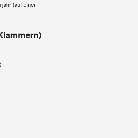
rjahr (auf einer
 Klammern)
)
)