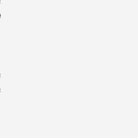
)
)
)
)