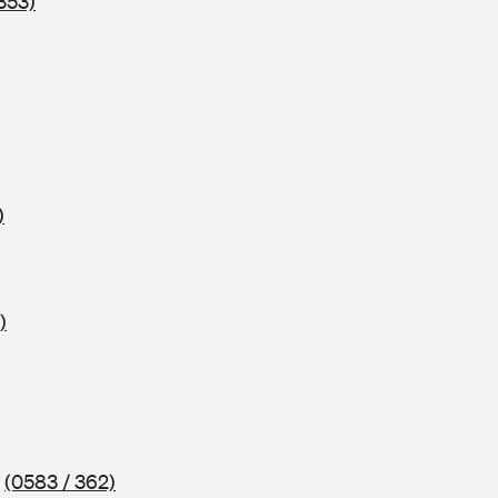
353)
)
)
2
(0583 / 362)