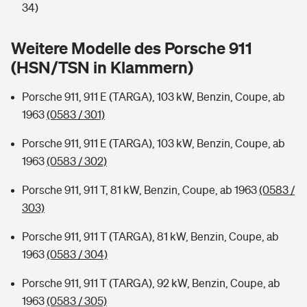
Sie haben Fragen?
34)
Hochwasser-Check: Wie gefährdet ist Ihr Haus?
Private Cyberversicherung
Rentenrechner: Wie viel Geld bekomme ich im Alter?
Weitere Modelle des Porsche 911
(HSN/TSN in Klammern)
Wer versichert was: Jetzt Versicherer finden
Musikinstrumentenversicherung
Porsche 911, 911 E (TARGA), 103 kW, Benzin, Coupe, ab
Sie haben Fragen?
Zur Übersicht
1963
(0583 / 301)
Porsche 911, 911 E (TARGA), 103 kW, Benzin, Coupe, ab
Tools
1963
(0583 / 302)
Porsche 911, 911 T, 81 kW, Benzin, Coupe, ab 1963
(0583 /
Kinderunfall-Check: Mehr Sicherheit für deine Kids
303)
Typklassen: So ist Ihr Auto eingestuft
Porsche 911, 911 T (TARGA), 81 kW, Benzin, Coupe, ab
1963
(0583 / 304)
Sie haben Fragen?
Porsche 911, 911 T (TARGA), 92 kW, Benzin, Coupe, ab
1963
(0583 / 305)