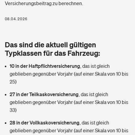
Versicherungsbeitrag zu berechnen.
Berufshaftpflichtversicherung
Rechts­schutz­ver­si­che­rung
Photovoltaik
Private Krankenversicherung
08.04.2026
Zur Übersicht
Fahrradversicherung
Wärmepumpen versichern
Zahnzusatzversicherung
Unfallversicherung
Tools
Das sind die aktuell gültigen
Glasversicherung
Dread-Disease-Versicherung
Typklassen für das Fahrzeug:
Kinderunfall­ver­si­che­rung
Rentenrechner: Wie viel Geld bekomme ich im Alter?
Vermieterrrechtsschutz
Tierkrankenversicherung
10 in der Haftpflichtversicherung
,
das ist gleich
Kinderinvalidität
geblieben gegenüber Vorjahr (auf einer Skala von 10 bis
Wer versichert was: Jetzt Versicherer finden
Mietkautionsversicherung
Zur Übersicht
25)
Reiseversicherung
Sie haben Fragen?
Restkreditversicherung
27 in der Teilkaskoversicherung
,
das ist gleich
Tools
geblieben gegenüber Vorjahr (auf einer Skala von 10 bis
Hundehalter-Haftpflicht
Zur Übersicht
33)
Pferdehalter-Haftpflicht
Wer versichert was: Jetzt Versicherer finden
28 in der Vollkaskoversicherung
,
das ist gleich
Tools
geblieben gegenüber Vorjahr (auf einer Skala von 10 bis
Handyversicherung