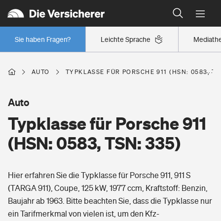
Typklassen: So ist Ihr Auto eingestuft
Wer versichert was: Jetzt Versicherer finden
Regionalklassen: So ist Ihre Region eingestuft
Sie haben Fragen?
Leichte Sprache
Mediath
Wer versichert was: Jetzt Versicherer finden
AUTO
TYPKLASSE FÜR PORSCHE 911 (HSN: 0583, TS
Beruf
Auto
Typklasse für Porsche 911
Berufsunfähigkeitsversicherung
Wohnen
(HSN: 0583, TSN: 335)
Erwerbsunfähigkeitsversicherung
Wohngebäudeversicherung
Hier erfahren Sie die Typklasse für Porsche 911, 911 S
Freizeit
Grundfähigkeitsversicherung
(TARGA 911), Coupe, 125 kW, 1977 ccm, Kraftstoff: Benzin,
Hausratversicherung
Baujahr ab 1963. Bitte beachten Sie, dass die Typklasse nur
Arbeitsrechtsschutz
Pri­vate Haft­pflicht­
ein Tarifmerkmal von vielen ist, um den Kfz-
Gesundheit
Elementarversicherung