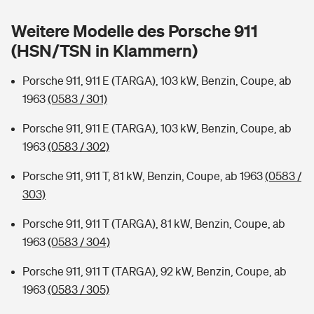
Sie haben Fragen?
Weitere Modelle des Porsche 911
Hochwasser-Check: Wie gefährdet ist Ihr Haus?
Private Cyberversicherung
Rentenrechner: Wie viel Geld bekomme ich im Alter?
(HSN/TSN in Klammern)
Wer versichert was: Jetzt Versicherer finden
Musikinstrumentenversicherung
Porsche 911, 911 E (TARGA), 103 kW, Benzin, Coupe, ab
1963
(0583 / 301)
Sie haben Fragen?
Zur Übersicht
Porsche 911, 911 E (TARGA), 103 kW, Benzin, Coupe, ab
1963
(0583 / 302)
Tools
Porsche 911, 911 T, 81 kW, Benzin, Coupe, ab 1963
(0583 /
303)
Kinderunfall-Check: Mehr Sicherheit für deine Kids
Porsche 911, 911 T (TARGA), 81 kW, Benzin, Coupe, ab
Typklassen: So ist Ihr Auto eingestuft
1963
(0583 / 304)
Porsche 911, 911 T (TARGA), 92 kW, Benzin, Coupe, ab
Sie haben Fragen?
1963
(0583 / 305)