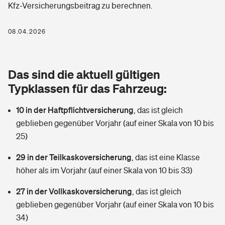
Kfz-Versicherungsbeitrag zu berechnen.
Berufshaftpflichtversicherung
Rechts­schutz­ver­si­che­rung
Photovoltaik
Private Krankenversicherung
08.04.2026
Zur Übersicht
Fahrradversicherung
Wärmepumpen versichern
Zahnzusatzversicherung
Unfallversicherung
Tools
Das sind die aktuell gültigen
Glasversicherung
Dread-Disease-Versicherung
Typklassen für das Fahrzeug:
Kinderunfall­ver­si­che­rung
Rentenrechner: Wie viel Geld bekomme ich im Alter?
Vermieterrrechtsschutz
Tierkrankenversicherung
10 in der Haftpflichtversicherung
,
das ist gleich
Kinderinvalidität
geblieben gegenüber Vorjahr (auf einer Skala von 10 bis
Wer versichert was: Jetzt Versicherer finden
Mietkautionsversicherung
Zur Übersicht
25)
Reiseversicherung
Sie haben Fragen?
Restkreditversicherung
29 in der Teilkaskoversicherung
,
das ist eine Klasse
Tools
höher als im Vorjahr (auf einer Skala von 10 bis 33)
Hundehalter-Haftpflicht
Zur Übersicht
27 in der Vollkaskoversicherung
,
das ist gleich
Pferdehalter-Haftpflicht
Wer versichert was: Jetzt Versicherer finden
geblieben gegenüber Vorjahr (auf einer Skala von 10 bis
Tools
34)
Handyversicherung