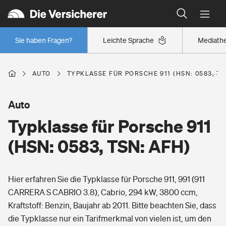
Typklassen: So ist Ihr Auto eingestuft
Wer versichert was: Jetzt Versicherer finden
Regionalklassen: So ist Ihre Region eingestuft
Sie haben Fragen?
Leichte Sprache
Mediath
Wer versichert was: Jetzt Versicherer finden
AUTO
TYPKLASSE FÜR PORSCHE 911 (HSN: 0583, TS
Beruf
Auto
Typklasse für Porsche 911
Berufsunfähigkeitsversicherung
Wohnen
(HSN: 0583, TSN: AFH)
Erwerbsunfähigkeitsversicherung
Wohngebäudeversicherung
Hier erfahren Sie die Typklasse für Porsche 911, 991 (911
Freizeit
Grundfähigkeitsversicherung
CARRERA S CABRIO 3.8), Cabrio, 294 kW, 3800 ccm,
Hausratversicherung
Kraftstoff: Benzin, Baujahr ab 2011. Bitte beachten Sie, dass
Arbeitsrechtsschutz
Pri­vate Haft­pflicht­
die Typklasse nur ein Tarifmerkmal von vielen ist, um den
Gesundheit
Elementarversicherung