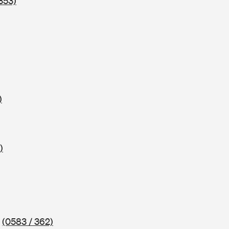
353)
)
)
2
(0583 / 362)