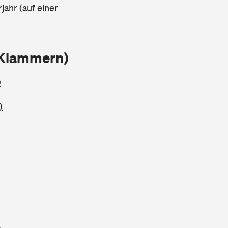
jahr (auf einer
 Klammern)
)
)