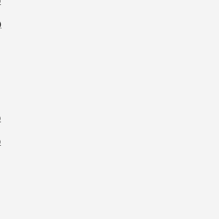
)
)
)
)