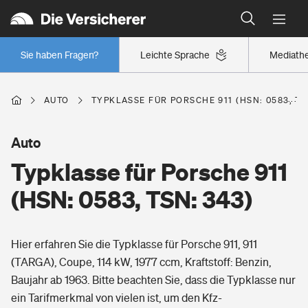
Typklassen: So ist Ihr Auto eingestuft
Wer versichert was: Jetzt Versicherer finden
Regionalklassen: So ist Ihre Region eingestuft
Sie haben Fragen?
Leichte Sprache
Mediath
Wer versichert was: Jetzt Versicherer finden
AUTO
TYPKLASSE FÜR PORSCHE 911 (HSN: 0583, TS
Beruf
Auto
Typklasse für Porsche 911
Berufsunfähigkeitsversicherung
Wohnen
(HSN: 0583, TSN: 343)
Erwerbsunfähigkeitsversicherung
Wohngebäudeversicherung
Hier erfahren Sie die Typklasse für Porsche 911, 911
Freizeit
Grundfähigkeitsversicherung
(TARGA), Coupe, 114 kW, 1977 ccm, Kraftstoff: Benzin,
Hausratversicherung
Baujahr ab 1963. Bitte beachten Sie, dass die Typklasse nur
Arbeitsrechtsschutz
Pri­vate Haft­pflicht­
ein Tarifmerkmal von vielen ist, um den Kfz-
Gesundheit
Elementarversicherung