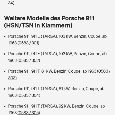
Sie haben Fragen?
34)
Hochwasser-Check: Wie gefährdet ist Ihr Haus?
Private Cyberversicherung
Rentenrechner: Wie viel Geld bekomme ich im Alter?
Weitere Modelle des Porsche 911
(HSN/TSN in Klammern)
Wer versichert was: Jetzt Versicherer finden
Musikinstrumentenversicherung
Porsche 911, 911 E (TARGA), 103 kW, Benzin, Coupe, ab
Sie haben Fragen?
Zur Übersicht
1963
(0583 / 301)
Porsche 911, 911 E (TARGA), 103 kW, Benzin, Coupe, ab
Tools
1963
(0583 / 302)
Porsche 911, 911 T, 81 kW, Benzin, Coupe, ab 1963
(0583 /
Kinderunfall-Check: Mehr Sicherheit für deine Kids
303)
Typklassen: So ist Ihr Auto eingestuft
Porsche 911, 911 T (TARGA), 81 kW, Benzin, Coupe, ab
1963
(0583 / 304)
Sie haben Fragen?
Porsche 911, 911 T (TARGA), 92 kW, Benzin, Coupe, ab
1963
(0583 / 305)