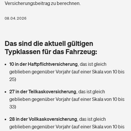
Versicherungsbeitrag zu berechnen.
Berufshaftpflichtversicherung
Rechts­schutz­ver­si­che­rung
Photovoltaik
Private Krankenversicherung
08.04.2026
Zur Übersicht
Fahrradversicherung
Wärmepumpen versichern
Zahnzusatzversicherung
Unfallversicherung
Tools
Das sind die aktuell gültigen
Glasversicherung
Dread-Disease-Versicherung
Typklassen für das Fahrzeug:
Kinderunfall­ver­si­che­rung
Rentenrechner: Wie viel Geld bekomme ich im Alter?
Vermieterrrechtsschutz
Tierkrankenversicherung
10 in der Haftpflichtversicherung
,
das ist gleich
Kinderinvalidität
geblieben gegenüber Vorjahr (auf einer Skala von 10 bis
Wer versichert was: Jetzt Versicherer finden
Mietkautionsversicherung
Zur Übersicht
25)
Reiseversicherung
Sie haben Fragen?
Restkreditversicherung
27 in der Teilkaskoversicherung
,
das ist gleich
Tools
geblieben gegenüber Vorjahr (auf einer Skala von 10 bis
Hundehalter-Haftpflicht
Zur Übersicht
33)
Pferdehalter-Haftpflicht
Wer versichert was: Jetzt Versicherer finden
28 in der Vollkaskoversicherung
,
das ist gleich
Tools
geblieben gegenüber Vorjahr (auf einer Skala von 10 bis
Handyversicherung