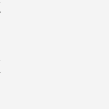
)
)
)
)