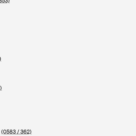
353)
)
)
2
(0583 / 362)