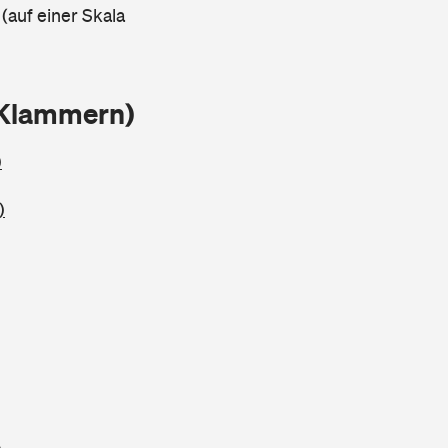
 (auf einer Skala
 Klammern)
)
)