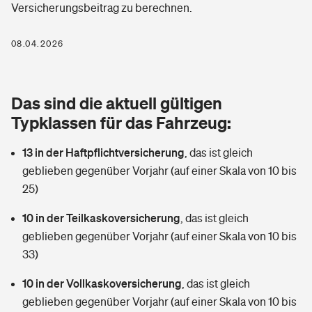
Versicherungsbeitrag zu berechnen.
Berufshaftpflichtversicherung
Rechts­schutz­ver­si­che­rung
Photovoltaik
Private Krankenversicherung
08.04.2026
Zur Übersicht
Fahrradversicherung
Wärmepumpen versichern
Zahnzusatzversicherung
Unfallversicherung
Tools
Das sind die aktuell gültigen
Glasversicherung
Dread-Disease-Versicherung
Typklassen für das Fahrzeug:
Kinderunfall­ver­si­che­rung
Rentenrechner: Wie viel Geld bekomme ich im Alter?
Vermieterrrechtsschutz
Tierkrankenversicherung
13 in der Haftpflichtversicherung
,
das ist gleich
Kinderinvalidität
geblieben gegenüber Vorjahr (auf einer Skala von 10 bis
Wer versichert was: Jetzt Versicherer finden
Mietkautionsversicherung
Zur Übersicht
25)
Reiseversicherung
Sie haben Fragen?
Restkreditversicherung
10 in der Teilkaskoversicherung
,
das ist gleich
Tools
geblieben gegenüber Vorjahr (auf einer Skala von 10 bis
Hundehalter-Haftpflicht
Zur Übersicht
33)
Pferdehalter-Haftpflicht
Wer versichert was: Jetzt Versicherer finden
10 in der Vollkaskoversicherung
,
das ist gleich
Tools
geblieben gegenüber Vorjahr (auf einer Skala von 10 bis
Handyversicherung