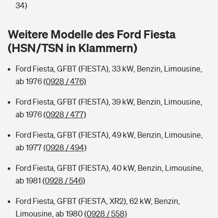
Sie haben Fragen?
34)
Hochwasser-Check: Wie gefährdet ist Ihr Haus?
Private Cyberversicherung
Rentenrechner: Wie viel Geld bekomme ich im Alter?
Weitere Modelle des Ford Fiesta
(HSN/TSN in Klammern)
Wer versichert was: Jetzt Versicherer finden
Musikinstrumentenversicherung
Ford Fiesta, GFBT (FIESTA), 33 kW, Benzin, Limousine,
Sie haben Fragen?
Zur Übersicht
ab 1976
(0928 / 476)
Ford Fiesta, GFBT (FIESTA), 39 kW, Benzin, Limousine,
Tools
ab 1976
(0928 / 477)
Ford Fiesta, GFBT (FIESTA), 49 kW, Benzin, Limousine,
Kinderunfall-Check: Mehr Sicherheit für deine Kids
ab 1977
(0928 / 494)
Typklassen: So ist Ihr Auto eingestuft
Ford Fiesta, GFBT (FIESTA), 40 kW, Benzin, Limousine,
ab 1981
(0928 / 546)
Sie haben Fragen?
Ford Fiesta, GFBT (FIESTA, XR2), 62 kW, Benzin,
Limousine, ab 1980
(0928 / 558)