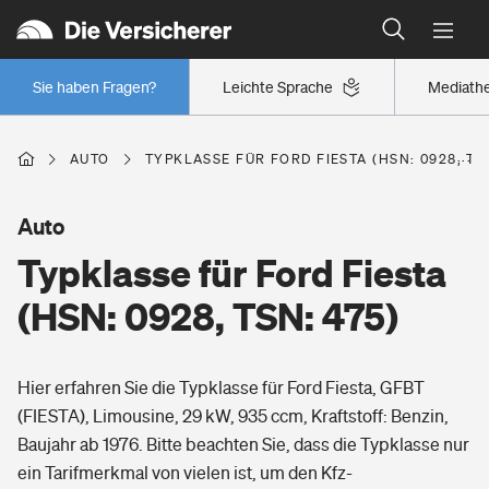
Typklassen: So ist Ihr Auto eingestuft
Wer versichert was: Jetzt Versicherer finden
Regionalklassen: So ist Ihre Region eingestuft
Sie haben Fragen?
Leichte Sprache
Mediath
Wer versichert was: Jetzt Versicherer finden
AUTO
TYPKLASSE FÜR FORD FIESTA (HSN: 0928, TSN
Beruf
Auto
Typklasse für Ford Fiesta
Berufsunfähigkeitsversicherung
Wohnen
(HSN: 0928, TSN: 475)
Erwerbsunfähigkeitsversicherung
Wohngebäudeversicherung
Hier erfahren Sie die Typklasse für Ford Fiesta, GFBT
Freizeit
Grundfähigkeitsversicherung
(FIESTA), Limousine, 29 kW, 935 ccm, Kraftstoff: Benzin,
Hausratversicherung
Baujahr ab 1976. Bitte beachten Sie, dass die Typklasse nur
Arbeitsrechtsschutz
Pri­vate Haft­pflicht­
ein Tarifmerkmal von vielen ist, um den Kfz-
Gesundheit
Elementarversicherung