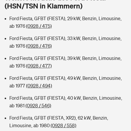
Sie haben Fragen?
(HSN/TSN in Klammern)
Hochwasser-Check: Wie gefährdet ist Ihr Haus?
Private Cyberversicherung
Rentenrechner: Wie viel Geld bekomme ich im Alter?
Ford Fiesta, GFBT (FIESTA), 29 kW, Benzin, Limousine,
ab 1976
(0928 / 475)
Wer versichert was: Jetzt Versicherer finden
Musikinstrumentenversicherung
Ford Fiesta, GFBT (FIESTA), 33 kW, Benzin, Limousine,
Sie haben Fragen?
Zur Übersicht
ab 1976
(0928 / 476)
Ford Fiesta, GFBT (FIESTA), 39 kW, Benzin, Limousine,
Tools
ab 1976
(0928 / 477)
Ford Fiesta, GFBT (FIESTA), 49 kW, Benzin, Limousine,
Kinderunfall-Check: Mehr Sicherheit für deine Kids
ab 1977
(0928 / 494)
Ford Fiesta, GFBT (FIESTA), 40 kW, Benzin, Limousine,
Typklassen: So ist Ihr Auto eingestuft
ab 1981
(0928 / 546)
Sie haben Fragen?
Ford Fiesta, GFBT (FIESTA, XR2), 62 kW, Benzin,
Limousine, ab 1980
(0928 / 558)