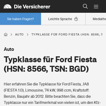
Typklassen: So ist Ihr Auto eingestuft
Wer versichert was: Jetzt Versicherer finden
Regionalklassen: So ist Ihre Region eingestuft
Sie haben Fragen?
Leichte Sprache
Mediath
Wer versichert was: Jetzt Versicherer finden
AUTO
TYPKLASSE FÜR FORD FIESTA (HSN: 8566, TS
Beruf
Auto
Typklasse für Ford Fiesta
Berufsunfähigkeitsversicherung
Wohnen
(HSN: 8566, TSN: BGD)
Erwerbsunfähigkeitsversicherung
Wohngebäudeversicherung
Hier erfahren Sie die Typklasse für Ford Fiesta, JA8
Freizeit
Grundfähigkeitsversicherung
(FIESTA 1.0), Limousine, 74 kW, 998 ccm, Kraftstoff:
Hausratversicherung
Benzin, Baujahr ab 2012. Bitte beachten Sie, dass die
Arbeitsrechtsschutz
Pri­vate Haft­pflicht­
Typklasse nur ein Tarifmerkmal von vielen ist, um den Kfz-
Gesundheit
Elementarversicherung