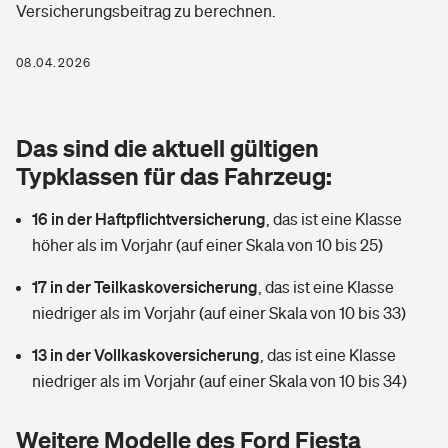
Versicherungsbeitrag zu berechnen.
Berufshaftpflichtversicherung
Rechts­schutz­ver­si­che­rung
Photovoltaik
Private Krankenversicherung
08.04.2026
Zur Übersicht
Fahrradversicherung
Wärmepumpen versichern
Zahnzusatzversicherung
Unfallversicherung
Tools
Das sind die aktuell gültigen
Glasversicherung
Dread-Disease-Versicherung
Typklassen für das Fahrzeug:
Kinderunfall­ver­si­che­rung
Rentenrechner: Wie viel Geld bekomme ich im Alter?
Vermieterrrechtsschutz
Tierkrankenversicherung
16 in der Haftpflichtversicherung
,
das ist eine Klasse
Kinderinvalidität
höher als im Vorjahr (auf einer Skala von 10 bis 25)
Wer versichert was: Jetzt Versicherer finden
Mietkautionsversicherung
Zur Übersicht
17 in der Teilkaskoversicherung
,
das ist eine Klasse
Reiseversicherung
Sie haben Fragen?
Restkreditversicherung
niedriger als im Vorjahr (auf einer Skala von 10 bis 33)
Tools
Hundehalter-Haftpflicht
13 in der Vollkaskoversicherung
,
das ist eine Klasse
Zur Übersicht
niedriger als im Vorjahr (auf einer Skala von 10 bis 34)
Pferdehalter-Haftpflicht
Wer versichert was: Jetzt Versicherer finden
Tools
Weitere Modelle des Ford Fiesta
Handyversicherung