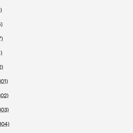
)
6)
7)
)
2)
301)
302)
303)
304)