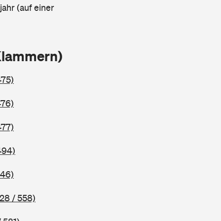
ahr (auf einer
 Klammern)
475)
476)
477)
494)
546)
28 / 558)