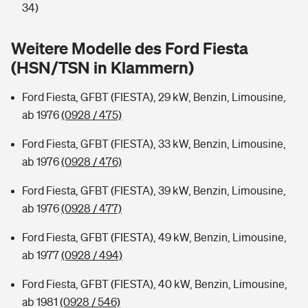
Sie haben Fragen?
34)
Hochwasser-Check: Wie gefährdet ist Ihr Haus?
Private Cyberversicherung
Rentenrechner: Wie viel Geld bekomme ich im Alter?
Weitere Modelle des Ford Fiesta
(HSN/TSN in Klammern)
Wer versichert was: Jetzt Versicherer finden
Musikinstrumentenversicherung
Ford Fiesta, GFBT (FIESTA), 29 kW, Benzin, Limousine,
Sie haben Fragen?
Zur Übersicht
ab 1976
(0928 / 475)
Ford Fiesta, GFBT (FIESTA), 33 kW, Benzin, Limousine,
Tools
ab 1976
(0928 / 476)
Ford Fiesta, GFBT (FIESTA), 39 kW, Benzin, Limousine,
Kinderunfall-Check: Mehr Sicherheit für deine Kids
ab 1976
(0928 / 477)
Typklassen: So ist Ihr Auto eingestuft
Ford Fiesta, GFBT (FIESTA), 49 kW, Benzin, Limousine,
ab 1977
(0928 / 494)
Sie haben Fragen?
Ford Fiesta, GFBT (FIESTA), 40 kW, Benzin, Limousine,
ab 1981
(0928 / 546)