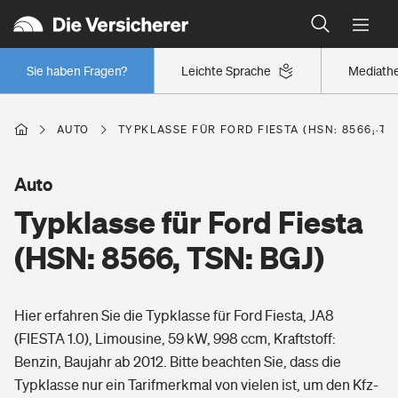
Typklassen: So ist Ihr Auto eingestuft
Wer versichert was: Jetzt Versicherer finden
Regionalklassen: So ist Ihre Region eingestuft
Sie haben Fragen?
Leichte Sprache
Mediath
Wer versichert was: Jetzt Versicherer finden
AUTO
TYPKLASSE FÜR FORD FIESTA (HSN: 8566, TS
Beruf
Auto
Typklasse für Ford Fiesta
Berufsunfähigkeitsversicherung
Wohnen
(HSN: 8566, TSN: BGJ)
Erwerbsunfähigkeitsversicherung
Wohngebäudeversicherung
Hier erfahren Sie die Typklasse für Ford Fiesta, JA8
Freizeit
Grundfähigkeitsversicherung
(FIESTA 1.0), Limousine, 59 kW, 998 ccm, Kraftstoff:
Hausratversicherung
Benzin, Baujahr ab 2012. Bitte beachten Sie, dass die
Arbeitsrechtsschutz
Pri­vate Haft­pflicht­
Typklasse nur ein Tarifmerkmal von vielen ist, um den Kfz-
Gesundheit
Elementarversicherung