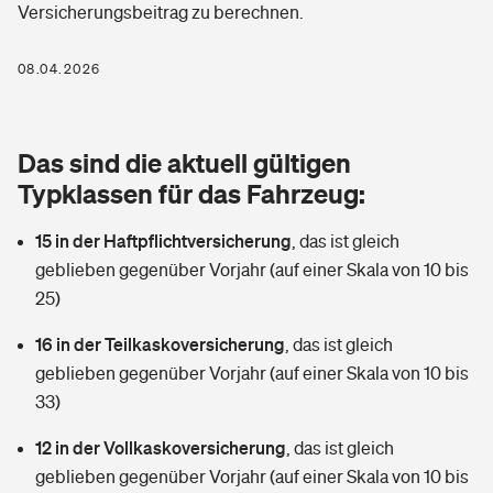
Versicherungsbeitrag zu berechnen.
Berufshaftpflichtversicherung
Rechts­schutz­ver­si­che­rung
Photovoltaik
Private Krankenversicherung
08.04.2026
Zur Übersicht
Fahrradversicherung
Wärmepumpen versichern
Zahnzusatzversicherung
Unfallversicherung
Tools
Das sind die aktuell gültigen
Glasversicherung
Dread-Disease-Versicherung
Typklassen für das Fahrzeug:
Kinderunfall­ver­si­che­rung
Rentenrechner: Wie viel Geld bekomme ich im Alter?
Vermieterrrechtsschutz
Tierkrankenversicherung
15 in der Haftpflichtversicherung
,
das ist gleich
Kinderinvalidität
geblieben gegenüber Vorjahr (auf einer Skala von 10 bis
Wer versichert was: Jetzt Versicherer finden
Mietkautionsversicherung
Zur Übersicht
25)
Reiseversicherung
Sie haben Fragen?
Restkreditversicherung
16 in der Teilkaskoversicherung
,
das ist gleich
Tools
geblieben gegenüber Vorjahr (auf einer Skala von 10 bis
Hundehalter-Haftpflicht
Zur Übersicht
33)
Pferdehalter-Haftpflicht
Wer versichert was: Jetzt Versicherer finden
12 in der Vollkaskoversicherung
,
das ist gleich
Tools
geblieben gegenüber Vorjahr (auf einer Skala von 10 bis
Handyversicherung