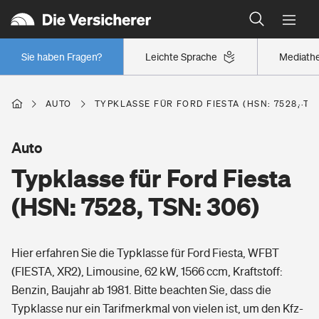
Typklassen: So ist Ihr Auto eingestuft
Wer versichert was: Jetzt Versicherer finden
Regionalklassen: So ist Ihre Region eingestuft
Sie haben Fragen?
Leichte Sprache
Mediath
Wer versichert was: Jetzt Versicherer finden
AUTO
TYPKLASSE FÜR FORD FIESTA (HSN: 7528, TSN
Beruf
Auto
Typklasse für Ford Fiesta
Berufsunfähigkeitsversicherung
Wohnen
(HSN: 7528, TSN: 306)
Erwerbsunfähigkeitsversicherung
Wohngebäudeversicherung
Hier erfahren Sie die Typklasse für Ford Fiesta, WFBT
Freizeit
Grundfähigkeitsversicherung
(FIESTA, XR2), Limousine, 62 kW, 1566 ccm, Kraftstoff:
Hausratversicherung
Benzin, Baujahr ab 1981. Bitte beachten Sie, dass die
Arbeitsrechtsschutz
Pri­vate Haft­pflicht­
Typklasse nur ein Tarifmerkmal von vielen ist, um den Kfz-
Gesundheit
Elementarversicherung