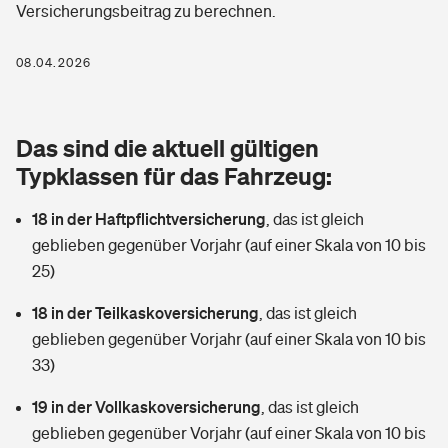
Versicherungsbeitrag zu berechnen.
Berufshaftpflichtversicherung
Rechts­schutz­ver­si­che­rung
Photovoltaik
Private Krankenversicherung
08.04.2026
Zur Übersicht
Fahrradversicherung
Wärmepumpen versichern
Zahnzusatzversicherung
Unfallversicherung
Tools
Das sind die aktuell gültigen
Glasversicherung
Dread-Disease-Versicherung
Typklassen für das Fahrzeug:
Kinderunfall­ver­si­che­rung
Rentenrechner: Wie viel Geld bekomme ich im Alter?
Vermieterrrechtsschutz
Tierkrankenversicherung
18 in der Haftpflichtversicherung
,
das ist gleich
Kinderinvalidität
geblieben gegenüber Vorjahr (auf einer Skala von 10 bis
Wer versichert was: Jetzt Versicherer finden
Mietkautionsversicherung
Zur Übersicht
25)
Reiseversicherung
Sie haben Fragen?
Restkreditversicherung
18 in der Teilkaskoversicherung
,
das ist gleich
Tools
geblieben gegenüber Vorjahr (auf einer Skala von 10 bis
Hundehalter-Haftpflicht
Zur Übersicht
33)
Pferdehalter-Haftpflicht
Wer versichert was: Jetzt Versicherer finden
19 in der Vollkaskoversicherung
,
das ist gleich
Tools
geblieben gegenüber Vorjahr (auf einer Skala von 10 bis
Handyversicherung