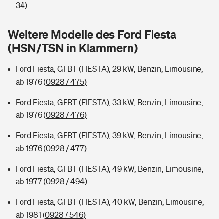
Sie haben Fragen?
34)
Hochwasser-Check: Wie gefährdet ist Ihr Haus?
Private Cyberversicherung
Rentenrechner: Wie viel Geld bekomme ich im Alter?
Weitere Modelle des Ford Fiesta
(HSN/TSN in Klammern)
Wer versichert was: Jetzt Versicherer finden
Musikinstrumentenversicherung
Ford Fiesta, GFBT (FIESTA), 29 kW, Benzin, Limousine,
Sie haben Fragen?
Zur Übersicht
ab 1976
(0928 / 475)
Ford Fiesta, GFBT (FIESTA), 33 kW, Benzin, Limousine,
Tools
ab 1976
(0928 / 476)
Ford Fiesta, GFBT (FIESTA), 39 kW, Benzin, Limousine,
Kinderunfall-Check: Mehr Sicherheit für deine Kids
ab 1976
(0928 / 477)
Typklassen: So ist Ihr Auto eingestuft
Ford Fiesta, GFBT (FIESTA), 49 kW, Benzin, Limousine,
ab 1977
(0928 / 494)
Sie haben Fragen?
Ford Fiesta, GFBT (FIESTA), 40 kW, Benzin, Limousine,
ab 1981
(0928 / 546)