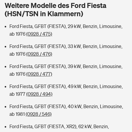
Sie haben Fragen?
Weitere Modelle des Ford Fiesta
(HSN/TSN in Klammern)
Hochwasser-Check: Wie gefährdet ist Ihr Haus?
Private Cyberversicherung
Rentenrechner: Wie viel Geld bekomme ich im Alter?
Ford Fiesta, GFBT (FIESTA), 29 kW, Benzin, Limousine,
Wer versichert was: Jetzt Versicherer finden
Musikinstrumentenversicherung
ab 1976
(0928 / 475)
Sie haben Fragen?
Zur Übersicht
Ford Fiesta, GFBT (FIESTA), 33 kW, Benzin, Limousine,
ab 1976
(0928 / 476)
Tools
Ford Fiesta, GFBT (FIESTA), 39 kW, Benzin, Limousine,
ab 1976
(0928 / 477)
Kinderunfall-Check: Mehr Sicherheit für deine Kids
Ford Fiesta, GFBT (FIESTA), 49 kW, Benzin, Limousine,
ab 1977
(0928 / 494)
Typklassen: So ist Ihr Auto eingestuft
Ford Fiesta, GFBT (FIESTA), 40 kW, Benzin, Limousine,
ab 1981
(0928 / 546)
Sie haben Fragen?
Ford Fiesta, GFBT (FIESTA, XR2), 62 kW, Benzin,