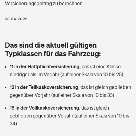
Versicherungsbeitrag zu berechnen.
Berufshaftpflichtversicherung
Rechts­schutz­ver­si­che­rung
Photovoltaik
Private Krankenversicherung
08.04.2026
Zur Übersicht
Fahrradversicherung
Wärmepumpen versichern
Zahnzusatzversicherung
Unfallversicherung
Tools
Das sind die aktuell gültigen
Glasversicherung
Dread-Disease-Versicherung
Typklassen für das Fahrzeug:
Kinderunfall­ver­si­che­rung
Rentenrechner: Wie viel Geld bekomme ich im Alter?
Vermieterrrechtsschutz
Tierkrankenversicherung
11 in der Haftpflichtversicherung
,
das ist eine Klasse
Kinderinvalidität
niedriger als im Vorjahr (auf einer Skala von 10 bis 25)
Wer versichert was: Jetzt Versicherer finden
Mietkautionsversicherung
Zur Übersicht
12 in der Teilkaskoversicherung
,
das ist gleich geblieben
Reiseversicherung
Sie haben Fragen?
Restkreditversicherung
gegenüber Vorjahr (auf einer Skala von 10 bis 33)
Tools
Hundehalter-Haftpflicht
16 in der Vollkaskoversicherung
,
das ist gleich
Zur Übersicht
geblieben gegenüber Vorjahr (auf einer Skala von 10 bis
Pferdehalter-Haftpflicht
Wer versichert was: Jetzt Versicherer finden
34)
Tools
Handyversicherung