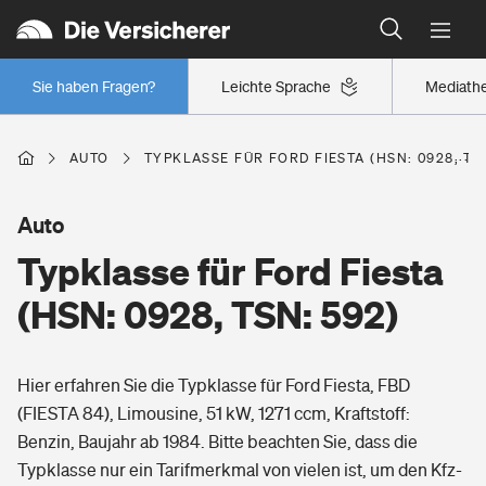
Typklassen: So ist Ihr Auto eingestuft
Wer versichert was: Jetzt Versicherer finden
Regionalklassen: So ist Ihre Region eingestuft
Sie haben Fragen?
Leichte Sprache
Mediath
Wer versichert was: Jetzt Versicherer finden
AUTO
TYPKLASSE FÜR FORD FIESTA (HSN: 0928, TS
Beruf
Auto
Typklasse für Ford Fiesta
Berufsunfähigkeitsversicherung
Wohnen
(HSN: 0928, TSN: 592)
Erwerbsunfähigkeitsversicherung
Wohngebäudeversicherung
Hier erfahren Sie die Typklasse für Ford Fiesta, FBD
Freizeit
Grundfähigkeitsversicherung
(FIESTA 84), Limousine, 51 kW, 1271 ccm, Kraftstoff:
Hausratversicherung
Benzin, Baujahr ab 1984. Bitte beachten Sie, dass die
Arbeitsrechtsschutz
Pri­vate Haft­pflicht­
Typklasse nur ein Tarifmerkmal von vielen ist, um den Kfz-
Gesundheit
Elementarversicherung