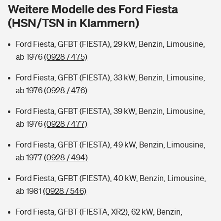
Sie haben Fragen?
Weitere Modelle des Ford Fiesta
(HSN/TSN in Klammern)
Hochwasser-Check: Wie gefährdet ist Ihr Haus?
Private Cyberversicherung
Rentenrechner: Wie viel Geld bekomme ich im Alter?
Ford Fiesta, GFBT (FIESTA), 29 kW, Benzin, Limousine,
Wer versichert was: Jetzt Versicherer finden
Musikinstrumentenversicherung
ab 1976
(0928 / 475)
Sie haben Fragen?
Zur Übersicht
Ford Fiesta, GFBT (FIESTA), 33 kW, Benzin, Limousine,
ab 1976
(0928 / 476)
Tools
Ford Fiesta, GFBT (FIESTA), 39 kW, Benzin, Limousine,
ab 1976
(0928 / 477)
Kinderunfall-Check: Mehr Sicherheit für deine Kids
Ford Fiesta, GFBT (FIESTA), 49 kW, Benzin, Limousine,
ab 1977
(0928 / 494)
Typklassen: So ist Ihr Auto eingestuft
Ford Fiesta, GFBT (FIESTA), 40 kW, Benzin, Limousine,
ab 1981
(0928 / 546)
Sie haben Fragen?
Ford Fiesta, GFBT (FIESTA, XR2), 62 kW, Benzin,