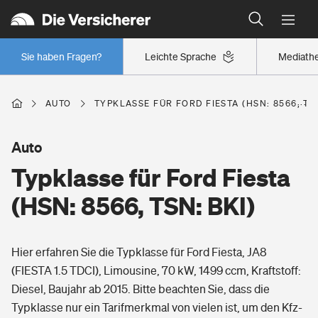
Typklassen: So ist Ihr Auto eingestuft
Wer versichert was: Jetzt Versicherer finden
Regionalklassen: So ist Ihre Region eingestuft
Sie haben Fragen?
Leichte Sprache
Mediath
Wer versichert was: Jetzt Versicherer finden
AUTO
TYPKLASSE FÜR FORD FIESTA (HSN: 8566, TSN
Beruf
Auto
Typklasse für Ford Fiesta
Berufsunfähigkeitsversicherung
Wohnen
(HSN: 8566, TSN: BKI)
Erwerbsunfähigkeitsversicherung
Wohngebäudeversicherung
Hier erfahren Sie die Typklasse für Ford Fiesta, JA8
Freizeit
Grundfähigkeitsversicherung
(FIESTA 1.5 TDCI), Limousine, 70 kW, 1499 ccm, Kraftstoff:
Hausratversicherung
Diesel, Baujahr ab 2015. Bitte beachten Sie, dass die
Arbeitsrechtsschutz
Pri­vate Haft­pflicht­
Typklasse nur ein Tarifmerkmal von vielen ist, um den Kfz-
Gesundheit
Elementarversicherung