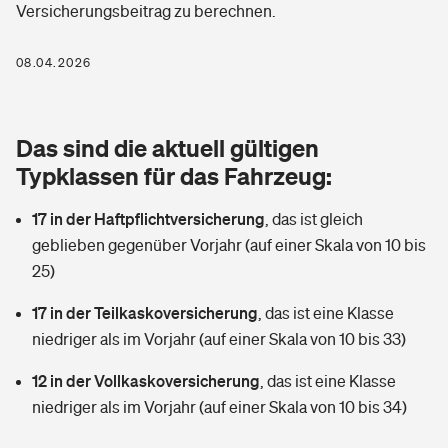
Versicherungsbeitrag zu berechnen.
Berufshaftpflichtversicherung
Rechts­schutz­ver­si­che­rung
Photovoltaik
Private Krankenversicherung
08.04.2026
Zur Übersicht
Fahrradversicherung
Wärmepumpen versichern
Zahnzusatzversicherung
Unfallversicherung
Tools
Das sind die aktuell gültigen
Glasversicherung
Dread-Disease-Versicherung
Typklassen für das Fahrzeug:
Kinderunfall­ver­si­che­rung
Rentenrechner: Wie viel Geld bekomme ich im Alter?
Vermieterrrechtsschutz
Tierkrankenversicherung
17 in der Haftpflichtversicherung
,
das ist gleich
Kinderinvalidität
geblieben gegenüber Vorjahr (auf einer Skala von 10 bis
Wer versichert was: Jetzt Versicherer finden
Mietkautionsversicherung
Zur Übersicht
25)
Reiseversicherung
Sie haben Fragen?
Restkreditversicherung
17 in der Teilkaskoversicherung
,
das ist eine Klasse
Tools
niedriger als im Vorjahr (auf einer Skala von 10 bis 33)
Hundehalter-Haftpflicht
Zur Übersicht
12 in der Vollkaskoversicherung
,
das ist eine Klasse
Pferdehalter-Haftpflicht
Wer versichert was: Jetzt Versicherer finden
niedriger als im Vorjahr (auf einer Skala von 10 bis 34)
Tools
Handyversicherung