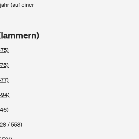
ahr (auf einer
 Klammern)
475)
476)
477)
494)
546)
28 / 558)