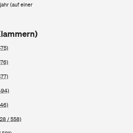
ahr (auf einer
 Klammern)
475)
476)
477)
494)
546)
28 / 558)