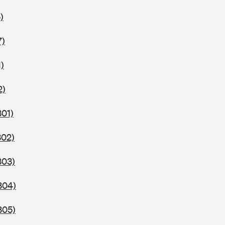
)
7)
)
2)
301)
302)
303)
304)
305)