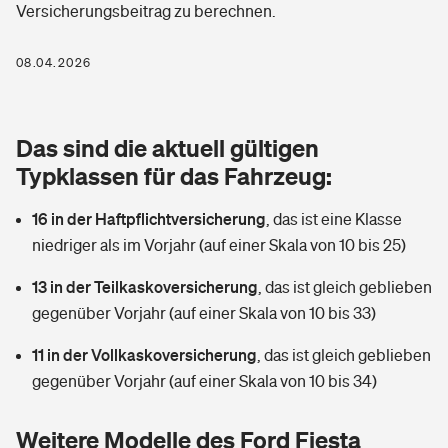
Versicherungsbeitrag zu berechnen.
Berufshaftpflichtversicherung
Rechts­schutz­ver­si­che­rung
Photovoltaik
Private Krankenversicherung
08.04.2026
Zur Übersicht
Fahrradversicherung
Wärmepumpen versichern
Zahnzusatzversicherung
Unfallversicherung
Tools
Das sind die aktuell gültigen
Glasversicherung
Dread-Disease-Versicherung
Typklassen für das Fahrzeug:
Kinderunfall­ver­si­che­rung
Rentenrechner: Wie viel Geld bekomme ich im Alter?
Vermieterrrechtsschutz
Tierkrankenversicherung
16 in der Haftpflichtversicherung
,
das ist eine Klasse
Kinderinvalidität
niedriger als im Vorjahr (auf einer Skala von 10 bis 25)
Wer versichert was: Jetzt Versicherer finden
Mietkautionsversicherung
Zur Übersicht
13 in der Teilkaskoversicherung
,
das ist gleich geblieben
Reiseversicherung
Sie haben Fragen?
Restkreditversicherung
gegenüber Vorjahr (auf einer Skala von 10 bis 33)
Tools
Hundehalter-Haftpflicht
11 in der Vollkaskoversicherung
,
das ist gleich geblieben
Zur Übersicht
gegenüber Vorjahr (auf einer Skala von 10 bis 34)
Pferdehalter-Haftpflicht
Wer versichert was: Jetzt Versicherer finden
Tools
Weitere Modelle des Ford Fiesta
Handyversicherung