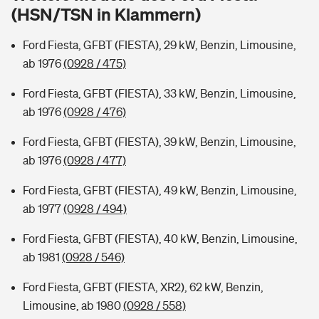
Sie haben Fragen?
(HSN/TSN in Klammern)
Hochwasser-Check: Wie gefährdet ist Ihr Haus?
Private Cyberversicherung
Rentenrechner: Wie viel Geld bekomme ich im Alter?
Ford Fiesta, GFBT (FIESTA), 29 kW, Benzin, Limousine,
ab 1976
(0928 / 475)
Wer versichert was: Jetzt Versicherer finden
Musikinstrumentenversicherung
Ford Fiesta, GFBT (FIESTA), 33 kW, Benzin, Limousine,
Sie haben Fragen?
Zur Übersicht
ab 1976
(0928 / 476)
Ford Fiesta, GFBT (FIESTA), 39 kW, Benzin, Limousine,
Tools
ab 1976
(0928 / 477)
Ford Fiesta, GFBT (FIESTA), 49 kW, Benzin, Limousine,
Kinderunfall-Check: Mehr Sicherheit für deine Kids
ab 1977
(0928 / 494)
Ford Fiesta, GFBT (FIESTA), 40 kW, Benzin, Limousine,
Typklassen: So ist Ihr Auto eingestuft
ab 1981
(0928 / 546)
Sie haben Fragen?
Ford Fiesta, GFBT (FIESTA, XR2), 62 kW, Benzin,
Limousine, ab 1980
(0928 / 558)