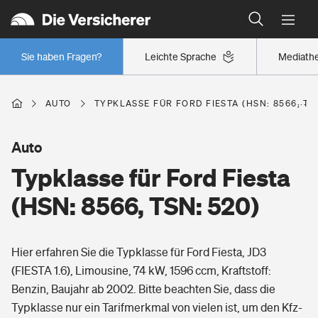
Typklassen: So ist Ihr Auto eingestuft
Wer versichert was: Jetzt Versicherer finden
Regionalklassen: So ist Ihre Region eingestuft
Sie haben Fragen?
Leichte Sprache
Mediath
Wer versichert was: Jetzt Versicherer finden
AUTO
TYPKLASSE FÜR FORD FIESTA (HSN: 8566, TS
Beruf
Auto
Typklasse für Ford Fiesta
Berufsunfähigkeitsversicherung
Wohnen
(HSN: 8566, TSN: 520)
Erwerbsunfähigkeitsversicherung
Wohngebäudeversicherung
Hier erfahren Sie die Typklasse für Ford Fiesta, JD3
Freizeit
Grundfähigkeitsversicherung
(FIESTA 1.6), Limousine, 74 kW, 1596 ccm, Kraftstoff:
Hausratversicherung
Benzin, Baujahr ab 2002. Bitte beachten Sie, dass die
Arbeitsrechtsschutz
Pri­vate Haft­pflicht­
Typklasse nur ein Tarifmerkmal von vielen ist, um den Kfz-
Gesundheit
Elementarversicherung