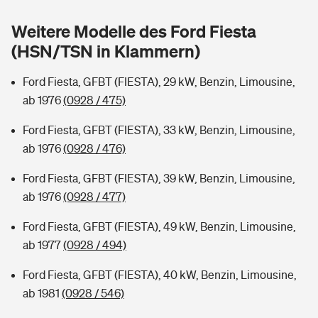
Sie haben Fragen?
Weitere Modelle des Ford Fiesta
Hochwasser-Check: Wie gefährdet ist Ihr Haus?
Private Cyberversicherung
Rentenrechner: Wie viel Geld bekomme ich im Alter?
(HSN/TSN in Klammern)
Wer versichert was: Jetzt Versicherer finden
Musikinstrumentenversicherung
Ford Fiesta, GFBT (FIESTA), 29 kW, Benzin, Limousine,
ab 1976
(0928 / 475)
Sie haben Fragen?
Zur Übersicht
Ford Fiesta, GFBT (FIESTA), 33 kW, Benzin, Limousine,
ab 1976
(0928 / 476)
Tools
Ford Fiesta, GFBT (FIESTA), 39 kW, Benzin, Limousine,
ab 1976
(0928 / 477)
Kinderunfall-Check: Mehr Sicherheit für deine Kids
Ford Fiesta, GFBT (FIESTA), 49 kW, Benzin, Limousine,
Typklassen: So ist Ihr Auto eingestuft
ab 1977
(0928 / 494)
Ford Fiesta, GFBT (FIESTA), 40 kW, Benzin, Limousine,
Sie haben Fragen?
ab 1981
(0928 / 546)