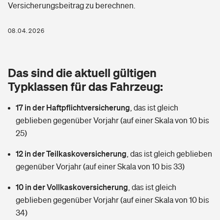
Versicherungsbeitrag zu berechnen.
Berufshaftpflichtversicherung
Rechts­schutz­ver­si­che­rung
Photovoltaik
Private Krankenversicherung
08.04.2026
Zur Übersicht
Fahrradversicherung
Wärmepumpen versichern
Zahnzusatzversicherung
Unfallversicherung
Tools
Das sind die aktuell gültigen
Glasversicherung
Dread-Disease-Versicherung
Typklassen für das Fahrzeug:
Kinderunfall­ver­si­che­rung
Rentenrechner: Wie viel Geld bekomme ich im Alter?
Vermieterrrechtsschutz
Tierkrankenversicherung
17 in der Haftpflichtversicherung
,
das ist gleich
Kinderinvalidität
geblieben gegenüber Vorjahr (auf einer Skala von 10 bis
Wer versichert was: Jetzt Versicherer finden
Mietkautionsversicherung
Zur Übersicht
25)
Reiseversicherung
Sie haben Fragen?
Restkreditversicherung
12 in der Teilkaskoversicherung
,
das ist gleich geblieben
Tools
gegenüber Vorjahr (auf einer Skala von 10 bis 33)
Hundehalter-Haftpflicht
Zur Übersicht
10 in der Vollkaskoversicherung
,
das ist gleich
Pferdehalter-Haftpflicht
Wer versichert was: Jetzt Versicherer finden
geblieben gegenüber Vorjahr (auf einer Skala von 10 bis
Tools
34)
Handyversicherung