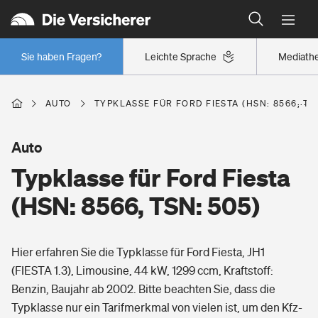
Typklassen: So ist Ihr Auto eingestuft
Wer versichert was: Jetzt Versicherer finden
Regionalklassen: So ist Ihre Region eingestuft
Sie haben Fragen?
Leichte Sprache
Mediath
Wer versichert was: Jetzt Versicherer finden
AUTO
TYPKLASSE FÜR FORD FIESTA (HSN: 8566, TS
Beruf
Auto
Typklasse für Ford Fiesta
Berufsunfähigkeitsversicherung
Wohnen
(HSN: 8566, TSN: 505)
Erwerbsunfähigkeitsversicherung
Wohngebäudeversicherung
Hier erfahren Sie die Typklasse für Ford Fiesta, JH1
Freizeit
Grundfähigkeitsversicherung
(FIESTA 1.3), Limousine, 44 kW, 1299 ccm, Kraftstoff:
Hausratversicherung
Benzin, Baujahr ab 2002. Bitte beachten Sie, dass die
Arbeitsrechtsschutz
Pri­vate Haft­pflicht­
Typklasse nur ein Tarifmerkmal von vielen ist, um den Kfz-
Gesundheit
Elementarversicherung