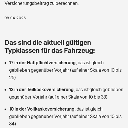
Versicherungsbeitrag zu berechnen.
Berufshaftpflichtversicherung
Rechts­schutz­ver­si­che­rung
Photovoltaik
Private Krankenversicherung
08.04.2026
Zur Übersicht
Fahrradversicherung
Wärmepumpen versichern
Zahnzusatzversicherung
Unfallversicherung
Tools
Das sind die aktuell gültigen
Glasversicherung
Dread-Disease-Versicherung
Typklassen für das Fahrzeug:
Kinderunfall­ver­si­che­rung
Rentenrechner: Wie viel Geld bekomme ich im Alter?
Vermieterrrechtsschutz
Tierkrankenversicherung
17 in der Haftpflichtversicherung
,
das ist gleich
Kinderinvalidität
geblieben gegenüber Vorjahr (auf einer Skala von 10 bis
Wer versichert was: Jetzt Versicherer finden
Mietkautionsversicherung
Zur Übersicht
25)
Reiseversicherung
Sie haben Fragen?
Restkreditversicherung
13 in der Teilkaskoversicherung
,
das ist gleich geblieben
Tools
gegenüber Vorjahr (auf einer Skala von 10 bis 33)
Hundehalter-Haftpflicht
Zur Übersicht
10 in der Vollkaskoversicherung
,
das ist gleich
Pferdehalter-Haftpflicht
Wer versichert was: Jetzt Versicherer finden
geblieben gegenüber Vorjahr (auf einer Skala von 10 bis
Tools
34)
Handyversicherung