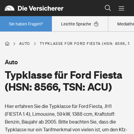
Typklassen: So ist Ihr Auto eingestuft
Wer versichert was: Jetzt Versicherer finden
Regionalklassen: So ist Ihre Region eingestuft
Sie haben Fragen?
Leichte Sprache
Mediath
Wer versichert was: Jetzt Versicherer finden
AUTO
TYPKLASSE FÜR FORD FIESTA (HSN: 8566, TS
Beruf
Auto
Typklasse für Ford Fiesta
Berufsunfähigkeitsversicherung
Wohnen
(HSN: 8566, TSN: ACU)
Erwerbsunfähigkeitsversicherung
Wohngebäudeversicherung
Hier erfahren Sie die Typklasse für Ford Fiesta, JH1
Freizeit
Grundfähigkeitsversicherung
(FIESTA 1.4), Limousine, 59 kW, 1388 ccm, Kraftstoff:
Hausratversicherung
Benzin, Baujahr ab 2005. Bitte beachten Sie, dass die
Arbeitsrechtsschutz
Pri­vate Haft­pflicht­
Typklasse nur ein Tarifmerkmal von vielen ist, um den Kfz-
Gesundheit
Elementarversicherung