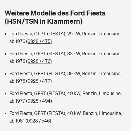
Sie haben Fragen?
Weitere Modelle des Ford Fiesta
Hochwasser-Check: Wie gefährdet ist Ihr Haus?
Private Cyberversicherung
Rentenrechner: Wie viel Geld bekomme ich im Alter?
(HSN/TSN in Klammern)
Wer versichert was: Jetzt Versicherer finden
Musikinstrumentenversicherung
Ford Fiesta, GFBT (FIESTA), 29 kW, Benzin, Limousine,
ab 1976
(0928 / 475)
Sie haben Fragen?
Zur Übersicht
Ford Fiesta, GFBT (FIESTA), 33 kW, Benzin, Limousine,
ab 1976
(0928 / 476)
Tools
Ford Fiesta, GFBT (FIESTA), 39 kW, Benzin, Limousine,
ab 1976
(0928 / 477)
Kinderunfall-Check: Mehr Sicherheit für deine Kids
Ford Fiesta, GFBT (FIESTA), 49 kW, Benzin, Limousine,
Typklassen: So ist Ihr Auto eingestuft
ab 1977
(0928 / 494)
Ford Fiesta, GFBT (FIESTA), 40 kW, Benzin, Limousine,
Sie haben Fragen?
ab 1981
(0928 / 546)