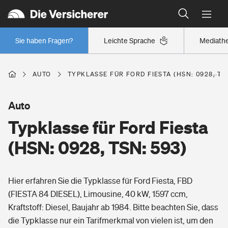
Typklassen: So ist Ihr Auto eingestuft
Wer versichert was: Jetzt Versicherer finden
Regionalklassen: So ist Ihre Region eingestuft
Sie haben Fragen?
Leichte Sprache
Mediath
Wer versichert was: Jetzt Versicherer finden
AUTO
TYPKLASSE FÜR FORD FIESTA (HSN: 0928, TS
Beruf
Auto
Typklasse für Ford Fiesta
Berufsunfähigkeitsversicherung
Wohnen
(HSN: 0928, TSN: 593)
Erwerbsunfähigkeitsversicherung
Wohngebäudeversicherung
Hier erfahren Sie die Typklasse für Ford Fiesta, FBD
Freizeit
Grundfähigkeitsversicherung
(FIESTA 84 DIESEL), Limousine, 40 kW, 1597 ccm,
Hausratversicherung
Kraftstoff: Diesel, Baujahr ab 1984. Bitte beachten Sie, dass
Arbeitsrechtsschutz
Pri­vate Haft­pflicht­
die Typklasse nur ein Tarifmerkmal von vielen ist, um den
Gesundheit
Elementarversicherung