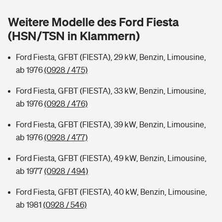
Sie haben Fragen?
Weitere Modelle des Ford Fiesta
Hochwasser-Check: Wie gefährdet ist Ihr Haus?
Private Cyberversicherung
Rentenrechner: Wie viel Geld bekomme ich im Alter?
(HSN/TSN in Klammern)
Wer versichert was: Jetzt Versicherer finden
Musikinstrumentenversicherung
Ford Fiesta, GFBT (FIESTA), 29 kW, Benzin, Limousine,
ab 1976
(0928 / 475)
Sie haben Fragen?
Zur Übersicht
Ford Fiesta, GFBT (FIESTA), 33 kW, Benzin, Limousine,
ab 1976
(0928 / 476)
Tools
Ford Fiesta, GFBT (FIESTA), 39 kW, Benzin, Limousine,
ab 1976
(0928 / 477)
Kinderunfall-Check: Mehr Sicherheit für deine Kids
Ford Fiesta, GFBT (FIESTA), 49 kW, Benzin, Limousine,
Typklassen: So ist Ihr Auto eingestuft
ab 1977
(0928 / 494)
Ford Fiesta, GFBT (FIESTA), 40 kW, Benzin, Limousine,
Sie haben Fragen?
ab 1981
(0928 / 546)