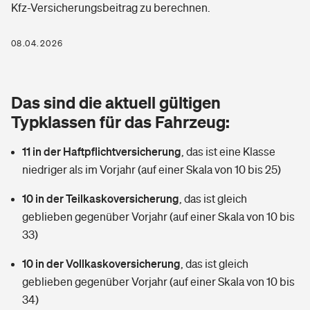
Kfz-Versicherungsbeitrag zu berechnen.
Berufshaftpflichtversicherung
Rechts­schutz­ver­si­che­rung
Photovoltaik
Private Krankenversicherung
08.04.2026
Zur Übersicht
Fahrradversicherung
Wärmepumpen versichern
Zahnzusatzversicherung
Unfallversicherung
Tools
Das sind die aktuell gültigen
Glasversicherung
Dread-Disease-Versicherung
Typklassen für das Fahrzeug:
Kinderunfall­ver­si­che­rung
Rentenrechner: Wie viel Geld bekomme ich im Alter?
Vermieterrrechtsschutz
Tierkrankenversicherung
11 in der Haftpflichtversicherung
,
das ist eine Klasse
Kinderinvalidität
niedriger als im Vorjahr (auf einer Skala von 10 bis 25)
Wer versichert was: Jetzt Versicherer finden
Mietkautionsversicherung
Zur Übersicht
10 in der Teilkaskoversicherung
,
das ist gleich
Reiseversicherung
Sie haben Fragen?
Restkreditversicherung
geblieben gegenüber Vorjahr (auf einer Skala von 10 bis
Tools
33)
Hundehalter-Haftpflicht
Zur Übersicht
10 in der Vollkaskoversicherung
,
das ist gleich
Pferdehalter-Haftpflicht
Wer versichert was: Jetzt Versicherer finden
geblieben gegenüber Vorjahr (auf einer Skala von 10 bis
Tools
34)
Handyversicherung