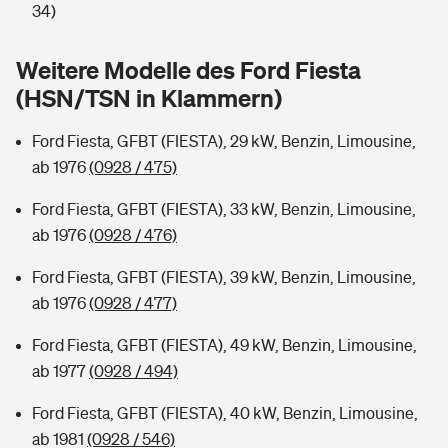
Sie haben Fragen?
34)
Hochwasser-Check: Wie gefährdet ist Ihr Haus?
Private Cyberversicherung
Rentenrechner: Wie viel Geld bekomme ich im Alter?
Weitere Modelle des Ford Fiesta
(HSN/TSN in Klammern)
Wer versichert was: Jetzt Versicherer finden
Musikinstrumentenversicherung
Ford Fiesta, GFBT (FIESTA), 29 kW, Benzin, Limousine,
Sie haben Fragen?
Zur Übersicht
ab 1976
(0928 / 475)
Ford Fiesta, GFBT (FIESTA), 33 kW, Benzin, Limousine,
Tools
ab 1976
(0928 / 476)
Ford Fiesta, GFBT (FIESTA), 39 kW, Benzin, Limousine,
Kinderunfall-Check: Mehr Sicherheit für deine Kids
ab 1976
(0928 / 477)
Typklassen: So ist Ihr Auto eingestuft
Ford Fiesta, GFBT (FIESTA), 49 kW, Benzin, Limousine,
ab 1977
(0928 / 494)
Sie haben Fragen?
Ford Fiesta, GFBT (FIESTA), 40 kW, Benzin, Limousine,
ab 1981
(0928 / 546)