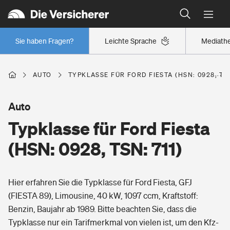
Typklassen: So ist Ihr Auto eingestuft
Wer versichert was: Jetzt Versicherer finden
Regionalklassen: So ist Ihre Region eingestuft
Sie haben Fragen?
Leichte Sprache
Mediath
Wer versichert was: Jetzt Versicherer finden
AUTO
TYPKLASSE FÜR FORD FIESTA (HSN: 0928, TSN
Beruf
Auto
Typklasse für Ford Fiesta
Berufsunfähigkeitsversicherung
Wohnen
(HSN: 0928, TSN: 711)
Erwerbsunfähigkeitsversicherung
Wohngebäudeversicherung
Hier erfahren Sie die Typklasse für Ford Fiesta, GFJ
Freizeit
Grundfähigkeitsversicherung
(FIESTA 89), Limousine, 40 kW, 1097 ccm, Kraftstoff:
Hausratversicherung
Benzin, Baujahr ab 1989. Bitte beachten Sie, dass die
Arbeitsrechtsschutz
Pri­vate Haft­pflicht­
Typklasse nur ein Tarifmerkmal von vielen ist, um den Kfz-
Gesundheit
Elementarversicherung