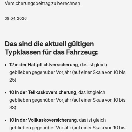
Versicherungsbeitrag zu berechnen.
Berufshaftpflichtversicherung
Rechts­schutz­ver­si­che­rung
Photovoltaik
Private Krankenversicherung
08.04.2026
Zur Übersicht
Fahrradversicherung
Wärmepumpen versichern
Zahnzusatzversicherung
Unfallversicherung
Tools
Das sind die aktuell gültigen
Glasversicherung
Dread-Disease-Versicherung
Typklassen für das Fahrzeug:
Kinderunfall­ver­si­che­rung
Rentenrechner: Wie viel Geld bekomme ich im Alter?
Vermieterrrechtsschutz
Tierkrankenversicherung
12 in der Haftpflichtversicherung
,
das ist gleich
Kinderinvalidität
geblieben gegenüber Vorjahr (auf einer Skala von 10 bis
Wer versichert was: Jetzt Versicherer finden
Mietkautionsversicherung
Zur Übersicht
25)
Reiseversicherung
Sie haben Fragen?
Restkreditversicherung
10 in der Teilkaskoversicherung
,
das ist gleich
Tools
geblieben gegenüber Vorjahr (auf einer Skala von 10 bis
Hundehalter-Haftpflicht
Zur Übersicht
33)
Pferdehalter-Haftpflicht
Wer versichert was: Jetzt Versicherer finden
10 in der Vollkaskoversicherung
,
das ist gleich
Tools
geblieben gegenüber Vorjahr (auf einer Skala von 10 bis
Handyversicherung