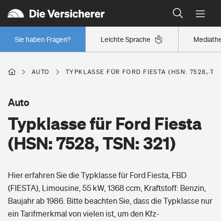
Typklassen: So ist Ihr Auto eingestuft
Wer versichert was: Jetzt Versicherer finden
Regionalklassen: So ist Ihre Region eingestuft
Sie haben Fragen?
Leichte Sprache
Mediath
Wer versichert was: Jetzt Versicherer finden
AUTO
TYPKLASSE FÜR FORD FIESTA (HSN: 7528, TSN
Beruf
Auto
Typklasse für Ford Fiesta
Berufsunfähigkeitsversicherung
Wohnen
(HSN: 7528, TSN: 321)
Erwerbsunfähigkeitsversicherung
Wohngebäudeversicherung
Hier erfahren Sie die Typklasse für Ford Fiesta, FBD
Freizeit
Grundfähigkeitsversicherung
(FIESTA), Limousine, 55 kW, 1368 ccm, Kraftstoff: Benzin,
Hausratversicherung
Baujahr ab 1986. Bitte beachten Sie, dass die Typklasse nur
Arbeitsrechtsschutz
Pri­vate Haft­pflicht­
ein Tarifmerkmal von vielen ist, um den Kfz-
Gesundheit
Elementarversicherung