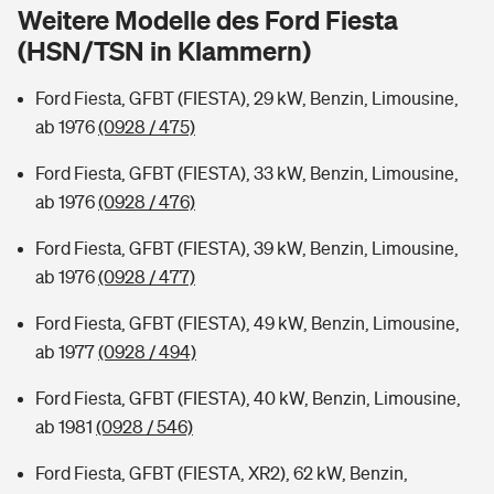
Sie haben Fragen?
Weitere Modelle des Ford Fiesta
(HSN/TSN in Klammern)
Hochwasser-Check: Wie gefährdet ist Ihr Haus?
Private Cyberversicherung
Rentenrechner: Wie viel Geld bekomme ich im Alter?
Ford Fiesta, GFBT (FIESTA), 29 kW, Benzin, Limousine,
Wer versichert was: Jetzt Versicherer finden
Musikinstrumentenversicherung
ab 1976
(0928 / 475)
Sie haben Fragen?
Zur Übersicht
Ford Fiesta, GFBT (FIESTA), 33 kW, Benzin, Limousine,
ab 1976
(0928 / 476)
Tools
Ford Fiesta, GFBT (FIESTA), 39 kW, Benzin, Limousine,
ab 1976
(0928 / 477)
Kinderunfall-Check: Mehr Sicherheit für deine Kids
Ford Fiesta, GFBT (FIESTA), 49 kW, Benzin, Limousine,
ab 1977
(0928 / 494)
Typklassen: So ist Ihr Auto eingestuft
Ford Fiesta, GFBT (FIESTA), 40 kW, Benzin, Limousine,
ab 1981
(0928 / 546)
Sie haben Fragen?
Ford Fiesta, GFBT (FIESTA, XR2), 62 kW, Benzin,