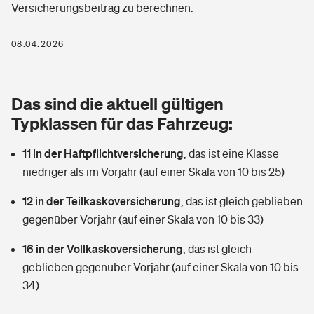
Versicherungsbeitrag zu berechnen.
Berufshaftpflichtversicherung
Rechts­schutz­ver­si­che­rung
Photovoltaik
Private Krankenversicherung
08.04.2026
Zur Übersicht
Fahrradversicherung
Wärmepumpen versichern
Zahnzusatzversicherung
Unfallversicherung
Tools
Das sind die aktuell gültigen
Glasversicherung
Dread-Disease-Versicherung
Typklassen für das Fahrzeug:
Kinderunfall­ver­si­che­rung
Rentenrechner: Wie viel Geld bekomme ich im Alter?
Vermieterrrechtsschutz
Tierkrankenversicherung
11 in der Haftpflichtversicherung
,
das ist eine Klasse
Kinderinvalidität
niedriger als im Vorjahr (auf einer Skala von 10 bis 25)
Wer versichert was: Jetzt Versicherer finden
Mietkautionsversicherung
Zur Übersicht
12 in der Teilkaskoversicherung
,
das ist gleich geblieben
Reiseversicherung
Sie haben Fragen?
Restkreditversicherung
gegenüber Vorjahr (auf einer Skala von 10 bis 33)
Tools
Hundehalter-Haftpflicht
16 in der Vollkaskoversicherung
,
das ist gleich
Zur Übersicht
geblieben gegenüber Vorjahr (auf einer Skala von 10 bis
Pferdehalter-Haftpflicht
Wer versichert was: Jetzt Versicherer finden
34)
Tools
Handyversicherung