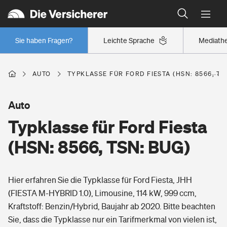
Typklassen: So ist Ihr Auto eingestuft
Wer versichert was: Jetzt Versicherer finden
Regionalklassen: So ist Ihre Region eingestuft
Sie haben Fragen?
Leichte Sprache
Mediath
Wer versichert was: Jetzt Versicherer finden
AUTO
TYPKLASSE FÜR FORD FIESTA (HSN: 8566, TS
Beruf
Auto
Typklasse für Ford Fiesta
Berufsunfähigkeitsversicherung
Wohnen
(HSN: 8566, TSN: BUG)
Erwerbsunfähigkeitsversicherung
Wohngebäudeversicherung
Hier erfahren Sie die Typklasse für Ford Fiesta, JHH
Freizeit
Grundfähigkeitsversicherung
(FIESTA M-HYBRID 1.0), Limousine, 114 kW, 999 ccm,
Hausratversicherung
Kraftstoff: Benzin/Hybrid, Baujahr ab 2020. Bitte beachten
Arbeitsrechtsschutz
Pri­vate Haft­pflicht­
Sie, dass die Typklasse nur ein Tarifmerkmal von vielen ist,
Gesundheit
Elementarversicherung