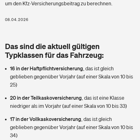
um den Kfz-Versicherungsbeitrag zu berechnen.
Berufshaftpflichtversicherung
Rechts­schutz­ver­si­che­rung
Photovoltaik
Private Krankenversicherung
08.04.2026
Zur Übersicht
Fahrradversicherung
Wärmepumpen versichern
Zahnzusatzversicherung
Unfallversicherung
Tools
Das sind die aktuell gültigen
Glasversicherung
Dread-Disease-Versicherung
Typklassen für das Fahrzeug:
Kinderunfall­ver­si­che­rung
Rentenrechner: Wie viel Geld bekomme ich im Alter?
Vermieterrrechtsschutz
Tierkrankenversicherung
16 in der Haftpflichtversicherung
,
das ist gleich
Kinderinvalidität
geblieben gegenüber Vorjahr (auf einer Skala von 10 bis
Wer versichert was: Jetzt Versicherer finden
Mietkautionsversicherung
Zur Übersicht
25)
Reiseversicherung
Sie haben Fragen?
Restkreditversicherung
20 in der Teilkaskoversicherung
,
das ist eine Klasse
Tools
niedriger als im Vorjahr (auf einer Skala von 10 bis 33)
Hundehalter-Haftpflicht
Zur Übersicht
17 in der Vollkaskoversicherung
,
das ist gleich
Pferdehalter-Haftpflicht
Wer versichert was: Jetzt Versicherer finden
geblieben gegenüber Vorjahr (auf einer Skala von 10 bis
Tools
34)
Handyversicherung