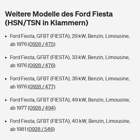
Sie haben Fragen?
Weitere Modelle des Ford Fiesta
Hochwasser-Check: Wie gefährdet ist Ihr Haus?
Private Cyberversicherung
Rentenrechner: Wie viel Geld bekomme ich im Alter?
(HSN/TSN in Klammern)
Wer versichert was: Jetzt Versicherer finden
Musikinstrumentenversicherung
Ford Fiesta, GFBT (FIESTA), 29 kW, Benzin, Limousine,
ab 1976
(0928 / 475)
Sie haben Fragen?
Zur Übersicht
Ford Fiesta, GFBT (FIESTA), 33 kW, Benzin, Limousine,
ab 1976
(0928 / 476)
Tools
Ford Fiesta, GFBT (FIESTA), 39 kW, Benzin, Limousine,
ab 1976
(0928 / 477)
Kinderunfall-Check: Mehr Sicherheit für deine Kids
Ford Fiesta, GFBT (FIESTA), 49 kW, Benzin, Limousine,
Typklassen: So ist Ihr Auto eingestuft
ab 1977
(0928 / 494)
Ford Fiesta, GFBT (FIESTA), 40 kW, Benzin, Limousine,
Sie haben Fragen?
ab 1981
(0928 / 546)