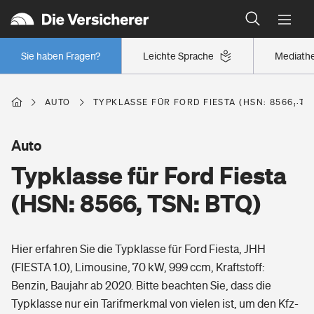
Typklassen: So ist Ihr Auto eingestuft
Wer versichert was: Jetzt Versicherer finden
Regionalklassen: So ist Ihre Region eingestuft
Sie haben Fragen?
Leichte Sprache
Mediath
Wer versichert was: Jetzt Versicherer finden
AUTO
TYPKLASSE FÜR FORD FIESTA (HSN: 8566, TS
Beruf
Auto
Typklasse für Ford Fiesta
Berufsunfähigkeitsversicherung
Wohnen
(HSN: 8566, TSN: BTQ)
Erwerbsunfähigkeitsversicherung
Wohngebäudeversicherung
Hier erfahren Sie die Typklasse für Ford Fiesta, JHH
Freizeit
Grundfähigkeitsversicherung
(FIESTA 1.0), Limousine, 70 kW, 999 ccm, Kraftstoff:
Hausratversicherung
Benzin, Baujahr ab 2020. Bitte beachten Sie, dass die
Arbeitsrechtsschutz
Pri­vate Haft­pflicht­
Typklasse nur ein Tarifmerkmal von vielen ist, um den Kfz-
Gesundheit
Elementarversicherung