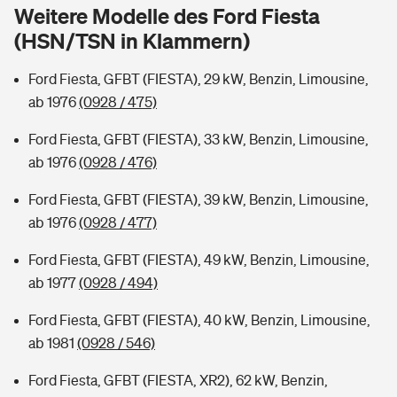
Sie haben Fragen?
Weitere Modelle des Ford Fiesta
(HSN/TSN in Klammern)
Hochwasser-Check: Wie gefährdet ist Ihr Haus?
Private Cyberversicherung
Rentenrechner: Wie viel Geld bekomme ich im Alter?
Ford Fiesta, GFBT (FIESTA), 29 kW, Benzin, Limousine,
Wer versichert was: Jetzt Versicherer finden
Musikinstrumentenversicherung
ab 1976
(0928 / 475)
Sie haben Fragen?
Zur Übersicht
Ford Fiesta, GFBT (FIESTA), 33 kW, Benzin, Limousine,
ab 1976
(0928 / 476)
Tools
Ford Fiesta, GFBT (FIESTA), 39 kW, Benzin, Limousine,
ab 1976
(0928 / 477)
Kinderunfall-Check: Mehr Sicherheit für deine Kids
Ford Fiesta, GFBT (FIESTA), 49 kW, Benzin, Limousine,
ab 1977
(0928 / 494)
Typklassen: So ist Ihr Auto eingestuft
Ford Fiesta, GFBT (FIESTA), 40 kW, Benzin, Limousine,
ab 1981
(0928 / 546)
Sie haben Fragen?
Ford Fiesta, GFBT (FIESTA, XR2), 62 kW, Benzin,