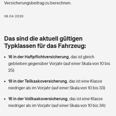
Versicherungsbeitrag zu berechnen.
Berufshaftpflichtversicherung
Rechts­schutz­ver­si­che­rung
Photovoltaik
Private Krankenversicherung
08.04.2026
Zur Übersicht
Fahrradversicherung
Wärmepumpen versichern
Zahnzusatzversicherung
Unfallversicherung
Tools
Das sind die aktuell gültigen
Glasversicherung
Dread-Disease-Versicherung
Typklassen für das Fahrzeug:
Kinderunfall­ver­si­che­rung
Rentenrechner: Wie viel Geld bekomme ich im Alter?
Vermieterrrechtsschutz
Tierkrankenversicherung
16 in der Haftpflichtversicherung
,
das ist gleich
Kinderinvalidität
geblieben gegenüber Vorjahr (auf einer Skala von 10 bis
Wer versichert was: Jetzt Versicherer finden
Mietkautionsversicherung
Zur Übersicht
25)
Reiseversicherung
Sie haben Fragen?
Restkreditversicherung
19 in der Teilkaskoversicherung
,
das ist eine Klasse
Tools
niedriger als im Vorjahr (auf einer Skala von 10 bis 33)
Hundehalter-Haftpflicht
Zur Übersicht
16 in der Vollkaskoversicherung
,
das ist eine Klasse
Pferdehalter-Haftpflicht
Wer versichert was: Jetzt Versicherer finden
niedriger als im Vorjahr (auf einer Skala von 10 bis 34)
Tools
Handyversicherung