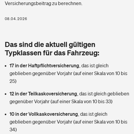
Versicherungsbeitrag zu berechnen.
Berufshaftpflichtversicherung
Rechts­schutz­ver­si­che­rung
Photovoltaik
Private Krankenversicherung
08.04.2026
Zur Übersicht
Fahrradversicherung
Wärmepumpen versichern
Zahnzusatzversicherung
Unfallversicherung
Tools
Das sind die aktuell gültigen
Glasversicherung
Dread-Disease-Versicherung
Typklassen für das Fahrzeug:
Kinderunfall­ver­si­che­rung
Rentenrechner: Wie viel Geld bekomme ich im Alter?
Vermieterrrechtsschutz
Tierkrankenversicherung
17 in der Haftpflichtversicherung
,
das ist gleich
Kinderinvalidität
geblieben gegenüber Vorjahr (auf einer Skala von 10 bis
Wer versichert was: Jetzt Versicherer finden
Mietkautionsversicherung
Zur Übersicht
25)
Reiseversicherung
Sie haben Fragen?
Restkreditversicherung
12 in der Teilkaskoversicherung
,
das ist gleich geblieben
Tools
gegenüber Vorjahr (auf einer Skala von 10 bis 33)
Hundehalter-Haftpflicht
Zur Übersicht
10 in der Vollkaskoversicherung
,
das ist gleich
Pferdehalter-Haftpflicht
Wer versichert was: Jetzt Versicherer finden
geblieben gegenüber Vorjahr (auf einer Skala von 10 bis
Tools
34)
Handyversicherung