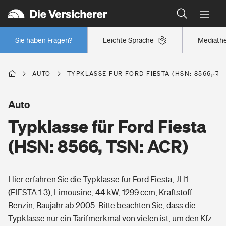
Typklassen: So ist Ihr Auto eingestuft
Wer versichert was: Jetzt Versicherer finden
Regionalklassen: So ist Ihre Region eingestuft
Sie haben Fragen?
Leichte Sprache
Mediath
Wer versichert was: Jetzt Versicherer finden
AUTO
TYPKLASSE FÜR FORD FIESTA (HSN: 8566, TS
Beruf
Auto
Typklasse für Ford Fiesta
Berufsunfähigkeitsversicherung
Wohnen
(HSN: 8566, TSN: ACR)
Erwerbsunfähigkeitsversicherung
Wohngebäudeversicherung
Hier erfahren Sie die Typklasse für Ford Fiesta, JH1
Freizeit
Grundfähigkeitsversicherung
(FIESTA 1.3), Limousine, 44 kW, 1299 ccm, Kraftstoff:
Hausratversicherung
Benzin, Baujahr ab 2005. Bitte beachten Sie, dass die
Arbeitsrechtsschutz
Pri­vate Haft­pflicht­
Typklasse nur ein Tarifmerkmal von vielen ist, um den Kfz-
Gesundheit
Elementarversicherung