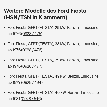
Sie haben Fragen?
Weitere Modelle des Ford Fiesta
Hochwasser-Check: Wie gefährdet ist Ihr Haus?
Private Cyberversicherung
Rentenrechner: Wie viel Geld bekomme ich im Alter?
(HSN/TSN in Klammern)
Wer versichert was: Jetzt Versicherer finden
Musikinstrumentenversicherung
Ford Fiesta, GFBT (FIESTA), 29 kW, Benzin, Limousine,
ab 1976
(0928 / 475)
Sie haben Fragen?
Zur Übersicht
Ford Fiesta, GFBT (FIESTA), 33 kW, Benzin, Limousine,
ab 1976
(0928 / 476)
Tools
Ford Fiesta, GFBT (FIESTA), 39 kW, Benzin, Limousine,
ab 1976
(0928 / 477)
Kinderunfall-Check: Mehr Sicherheit für deine Kids
Ford Fiesta, GFBT (FIESTA), 49 kW, Benzin, Limousine,
Typklassen: So ist Ihr Auto eingestuft
ab 1977
(0928 / 494)
Ford Fiesta, GFBT (FIESTA), 40 kW, Benzin, Limousine,
Sie haben Fragen?
ab 1981
(0928 / 546)