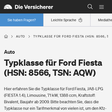
Typklassen: So ist Ihr Auto eingestuft
Wer versichert was: Jetzt Versicherer finden
Regionalklassen: So ist Ihre Region eingestuft
Sie haben Fragen?
Leichte Sprache
Mediath
Wer versichert was: Jetzt Versicherer finden
AUTO
TYPKLASSE FÜR FORD FIESTA (HSN: 8566, TS
Beruf
Auto
Typklasse für Ford Fiesta
Berufsunfähigkeitsversicherung
Wohnen
(HSN: 8566, TSN: AQW)
Erwerbsunfähigkeitsversicherung
Wohngebäudeversicherung
Hier erfahren Sie die Typklasse für Ford Fiesta, JA8-LPG
Freizeit
Grundfähigkeitsversicherung
(FIESTA 1.4), Limousine, 71 kW, 1388 ccm, Kraftstoff:
Hausratversicherung
Bivalent, Baujahr ab 2009. Bitte beachten Sie, dass die
Arbeitsrechtsschutz
Pri­vate Haft­pflicht­
Typklasse nur ein Tarifmerkmal von vielen ist, um den Kfz-
Gesundheit
Elementarversicherung