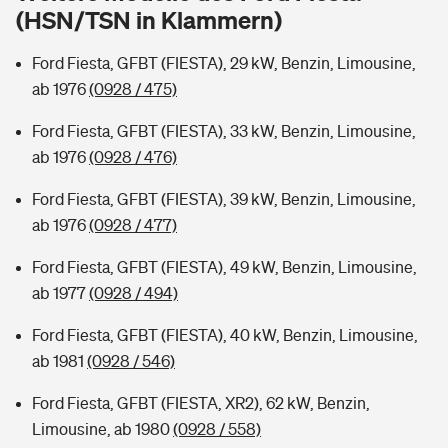
Sie haben Fragen?
(HSN/TSN in Klammern)
Hochwasser-Check: Wie gefährdet ist Ihr Haus?
Private Cyberversicherung
Rentenrechner: Wie viel Geld bekomme ich im Alter?
Ford Fiesta, GFBT (FIESTA), 29 kW, Benzin, Limousine,
ab 1976
(0928 / 475)
Wer versichert was: Jetzt Versicherer finden
Musikinstrumentenversicherung
Ford Fiesta, GFBT (FIESTA), 33 kW, Benzin, Limousine,
Sie haben Fragen?
Zur Übersicht
ab 1976
(0928 / 476)
Ford Fiesta, GFBT (FIESTA), 39 kW, Benzin, Limousine,
Tools
ab 1976
(0928 / 477)
Ford Fiesta, GFBT (FIESTA), 49 kW, Benzin, Limousine,
Kinderunfall-Check: Mehr Sicherheit für deine Kids
ab 1977
(0928 / 494)
Ford Fiesta, GFBT (FIESTA), 40 kW, Benzin, Limousine,
Typklassen: So ist Ihr Auto eingestuft
ab 1981
(0928 / 546)
Sie haben Fragen?
Ford Fiesta, GFBT (FIESTA, XR2), 62 kW, Benzin,
Limousine, ab 1980
(0928 / 558)