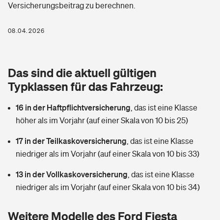
Versicherungsbeitrag zu berechnen.
Berufshaftpflichtversicherung
Rechts­schutz­ver­si­che­rung
Photovoltaik
Private Krankenversicherung
08.04.2026
Zur Übersicht
Fahrradversicherung
Wärmepumpen versichern
Zahnzusatzversicherung
Unfallversicherung
Tools
Das sind die aktuell gültigen
Glasversicherung
Dread-Disease-Versicherung
Typklassen für das Fahrzeug:
Kinderunfall­ver­si­che­rung
Rentenrechner: Wie viel Geld bekomme ich im Alter?
Vermieterrrechtsschutz
Tierkrankenversicherung
16 in der Haftpflichtversicherung
,
das ist eine Klasse
Kinderinvalidität
höher als im Vorjahr (auf einer Skala von 10 bis 25)
Wer versichert was: Jetzt Versicherer finden
Mietkautionsversicherung
Zur Übersicht
17 in der Teilkaskoversicherung
,
das ist eine Klasse
Reiseversicherung
Sie haben Fragen?
Restkreditversicherung
niedriger als im Vorjahr (auf einer Skala von 10 bis 33)
Tools
Hundehalter-Haftpflicht
13 in der Vollkaskoversicherung
,
das ist eine Klasse
Zur Übersicht
niedriger als im Vorjahr (auf einer Skala von 10 bis 34)
Pferdehalter-Haftpflicht
Wer versichert was: Jetzt Versicherer finden
Tools
Weitere Modelle des Ford Fiesta
Handyversicherung