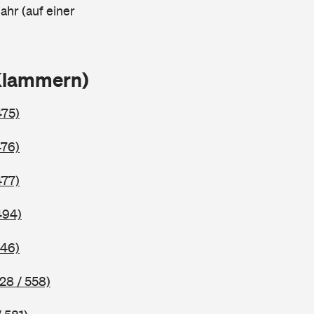
ahr (auf einer
 Klammern)
475)
476)
477)
494)
546)
28 / 558)